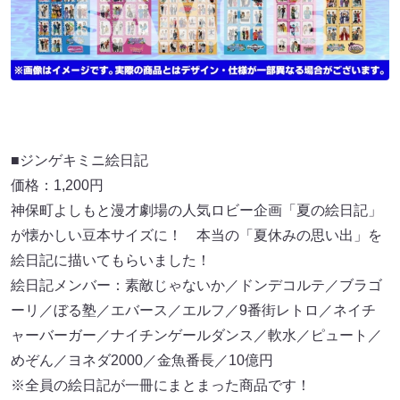
■ジンゲキミニ絵日記
価格：1,200円
神保町よしもと漫才劇場の人気ロビー企画「夏の絵日記」
が懐かしい豆本サイズに！ 本当の「夏休みの思い出」を
絵日記に描いてもらいました！
絵日記メンバー：素敵じゃないか／ドンデコルテ／ブラゴ
ーリ／ぼる塾／エバース／エルフ／9番街レトロ／ネイチ
ャーバーガー／ナイチンゲールダンス／軟水／ピュート／
めぞん／ヨネダ2000／金魚番長／10億円
※全員の絵日記が一冊にまとまった商品です！