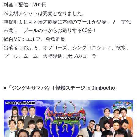
料金：配信 1,200円
※会場チケットは完売となりました。
神保町よしもと漫才劇場に本物のプールが登場！？ 前代
未聞！ プールの中からお送りする60分！
総合MC：エルフ、金魚番長
出演者：おふろ、オフローズ、シンクロニシティ、軟水、
プール、ムームー大陸渡邊、ボブのコーラ
■「ジンゲキサマバケ！怪談ステージ in Jimbocho」