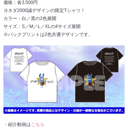
価格：各3,500円
ヨネダ2000誠デザインの限定Tシャツ！
カラー：白／黒の2色展開
サイズ：S／M／L／XLの4サイズ展開
※バックプリントは2色共通デザインです。
・紹介動画は
こちら