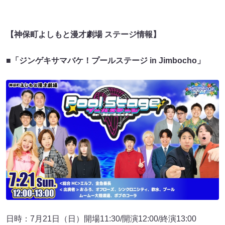
【神保町よしもと漫才劇場 ステージ情報】
■「ジンゲキサマバケ！プールステージ in Jimbocho」
日時：7月21日（日）開場11:30/開演12:00/終演13:00