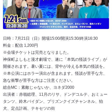
日時：7月21日（日）開場15:00/開演15:30/終演16:30
料金：配信 1,200円
※会場チケットは完売となりました。
神保町よしもと漫才劇場で、遂に「本気の怪談ライブ」が
開催されます。暑い夏には、背中が冷える本気の怪談を。
※本公演にはホラー演出が含まれます。怪談が苦手な方、
急な衝撃が苦手な方はご注意ください。
総合MC：素敵じゃないか、ヨネダ2000
出演者：赤嶺総理、11⽉のリサ、ドンデコルテ、おミュー
タンツ、鈴木バイダン、プリズンクイズチャンネル、狛
犬、定点計画、テキセツの街