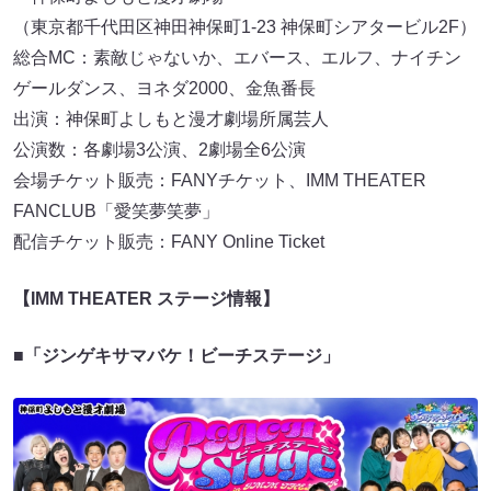
（東京都千代田区神田神保町1-23 神保町シアタービル2F）
総合MC：素敵じゃないか、エバース、エルフ、ナイチン
ゲールダンス、ヨネダ2000、金魚番長
出演：神保町よしもと漫才劇場所属芸人
公演数：各劇場3公演、2劇場全6公演
会場チケット販売：FANYチケット、IMM THEATER
FANCLUB「愛笑夢笑夢」
配信チケット販売：FANY Online Ticket
【IMM THEATER ステージ情報】
■「ジンゲキサマバケ！ビーチステージ」