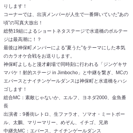
りします！
コーナーでは、出演メンバーが人生で一番輝いていた”あの
頃”の写真大放出！
総勢19組によるショートネタステージで水道橋のボルテー
ジは最高潮に！？
最後は神保町メンバーによる”夏うた”をテーマにした本気
のカラオケ合戦をお送りします。
神保町よしもと漫才劇場で同時刻に行われる「ジンゲキサ
マバケ！射的ステージ in Jimbocho」と中継を繋ぎ、MCの
エバースとナイチンゲールダンスは神保町と水道橋をハシ
ゴします！
総合MC：素敵じゃないか、エルフ、ヨネダ2000、金魚番
長
出演者：9番街レトロ、生ファラオ、ソマオ・ミートボー
ル、太鵬、マリーマリー、めぞん、イチゴ、兄弟
中継先MC：エバース、ナイチンゲールダンス