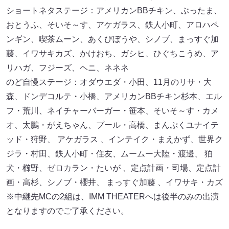
ショートネタステージ：アメリカンBBチキン、ぶったま、
おとうふ、そいそ～す、アケガラス、鉄人小町、アロハペ
ンギン、喫茶ムーン、あくびぼうや、シノブ、まっすぐ加
藤、イワサキカズ、かけおち、ガシヒ、ひぐちこうめ、ア
リハガ、フジーズ、ヘニ、ネネネ
のど自慢ステージ：オダウエダ・小田、11月のリサ・大
森、ドンデコルテ・小橋、アメリカンBBチキン杉本、エル
フ・荒川、ネイチャーバーガー・笹本、そいそ～す・カメ
オ、太鵬・がえちゃん、プール・高橋、まんぷくユナイテ
ッド・狩野、 アケガラス 、インテイク・まえかず、世界ク
ジラ・村田、鉄人小町・住友、ムームー大陸・渡邊、 狛
犬・櫛野、ゼロカラン・たいが 、定点計画・司場、定点計
画・高杉、シノブ・櫻井、 まっすぐ加藤 、イワサキ・カズ
※中継先MCの2組は、IMM THEATERへは後半のみの出演
となりますのでご了承ください。