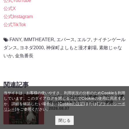
公式YouTube
公式X
公式Instagram
公式TikTok
FANY
,
IMMTHEATER
,
エバース
,
エルフ
,
ナイチンゲール
ダンス
,
ヨネダ2000
,
神保町よしもと漫才劇場
,
素敵じゃな
いか
,
金魚番長
関連記事
当サイトは、お客様の使いやすさ、利用状況の分析のためCookieを利用
シークエンスはやとも監修! ペアリング霊
しています。このダイアログを閉じることでCookieの使用に同意する
視が体験できる占いコンテンツ登場
か、詳細を確認したい場合は、
[Cookieの設定]
または
[プライバシーポ
2026.08.07
リシー]
をご参照ください。
閉じる