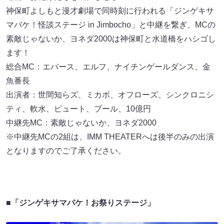
神保町よしもと漫才劇場で同時刻に行われる「ジンゲキサ
マバケ！怪談ステージ in Jimbocho」と中継を繋ぎ、MCの
素敵じゃないか、ヨネダ2000は神保町と水道橋をハシゴし
ます！
総合MC：エバース、エルフ、ナイチンゲールダンス、金
魚番長
出演者：世間知らズ、ミカボ、オフローズ、シンクロニシ
ティ、軟水、ピュート、プール、10億円
中継先MC：素敵じゃないか、ヨネダ2000
※中継先MCの2組は、IMM THEATERへは後半のみの出演
となりますのでご了承ください。
■「ジンゲキサマバケ！お祭りステージ」