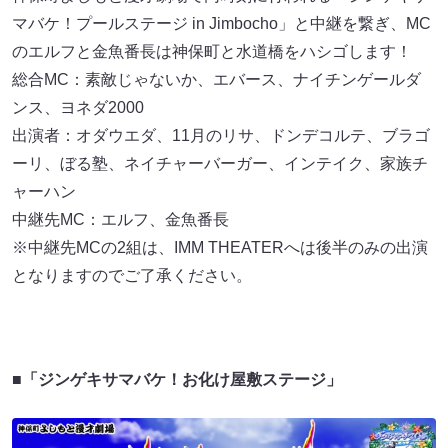
マバケ！プールステージ in Jimbocho」と中継を繋ぎ、MC
のエルフと金魚番長は神保町と水道橋をハシゴします！
総合MC：素敵じゃないか、エバース、ナイチンゲールダ
ンス、ヨネダ2000
出演者：オダウエダ、11⽉のリサ、ドンデコルテ、ブラゴ
ーリ、ぼる塾、ネイチャーバーガー、インテイク、家族チ
ャーハン
中継先MC：エルフ、金魚番長
※中継先MCの2組は、IMM THEATERへは後半のみの出演
となりますのでご了承ください。
■「ジンゲキサマバケ！お化け屋敷ステージ」