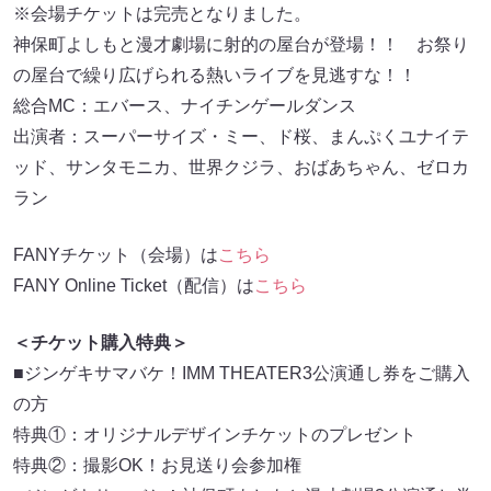
※会場チケットは完売となりました。
神保町よしもと漫才劇場に射的の屋台が登場！！ お祭り
の屋台で繰り広げられる熱いライブを見逃すな！！
総合MC：エバース、ナイチンゲールダンス
出演者：スーパーサイズ・ミー、ド桜、まんぷくユナイテ
ッド、サンタモニカ、世界クジラ、おばあちゃん、ゼロカ
ラン
FANYチケット（会場）は
こちら
FANY Online Ticket（配信）は
こちら
＜チケット購入特典＞
■ジンゲキサマバケ！IMM THEATER3公演通し券をご購入
の方
特典①：オリジナルデザインチケットのプレゼント
特典②：撮影OK！お見送り会参加権