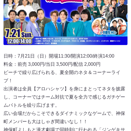
日時：7月21日（日）開場11:30/開演12:00/終演14:00
料金：前売 3,000円/当⽇ 3,500円/配信 2,000円
ビーチで繰り広げられる、夏全開のネタ＆コーナーライ
ブ！
出演者は全員【アロハシャツ】を身にまとってネタを披露
し、コーナーではチーム対抗で夏を全力で感じるガチゲー
ムバトルを繰り広げます。
広い会場だからこそできるダイナミックなゲームで、神保
町メンバーも大はしゃぎ間違いなし！！
神保町よしもと漫才劇場で同時刻に行われる「ジンゲキサ