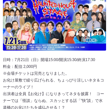
日時：7月21日（日）開場15:00/開演15:30/終演17:30
料金：配信 2,000円
※会場チケットは完売となりました。
お化け屋敷で繰り広げられる、ちょっぴり涼しいネタ＆コ
ーナーのライブ！
出演者は全員【お化け】になりきってネタを披露！ コー
ナーでは「怪談」ならぬ、スカッとする話「”快”談」で水
道橋のお化けたちを成仏させる！？