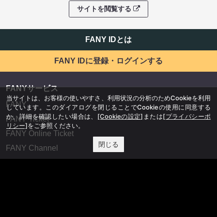
サイトを閲覧する
FANY IDとは
FANY IDに登録・ログインする
FANYサービス
当サイトは、お客様の使いやすさ、利用状況の分析のためCookieを利用
FANY
しています。このダイアログを閉じることでCookieの使用に同意する
か、詳細を確認したい場合は、
[Cookieの設定]
または
[プライバシーポ
FANY Ticket
リシー]
をご参照ください。
FANY Online Ticket
閉じる
FANY Channel
FANY Crowdfunding
FANY Mall
FANY Commu
法務・規約