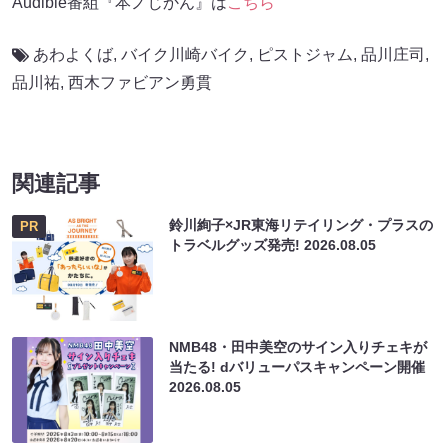
Audible番組『本ノじかん』は
こちら
あわよくば
,
バイク川崎バイク
,
ピストジャム
,
品川庄司
,
品川祐
,
西木ファビアン勇貫
関連記事
鈴川絢子×JR東海リテイリング・プラスの
PR
トラベルグッズ発売!
2026.08.05
NMB48・田中美空のサイン入りチェキが
当たる! dバリューパスキャンペーン開催
2026.08.05