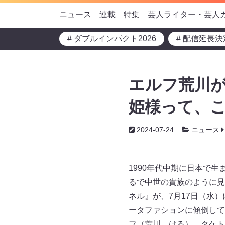
ニュース
連載
特集
芸人ライター・芸人
# ダブルインパクト2026
# 配信延長決
エルフ荒川が
姫様って、
2024-07-24
ニュース
1990年代中期に日本で
るで中世の貴族のように見え
ネル』が、7月17日（水
ータファションに傾倒して
フ（荒川、はる）、タケト