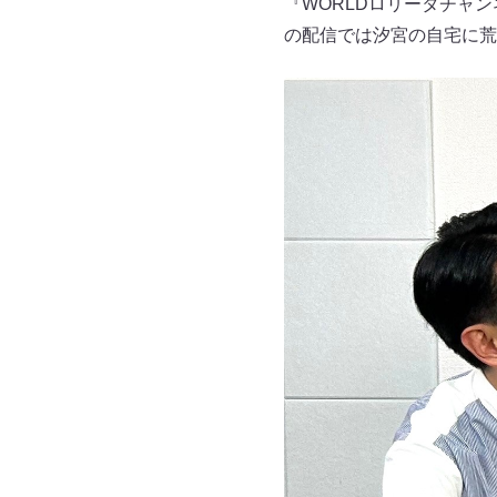
『WORLDロリータチャ
の配信では汐宮の自宅に荒