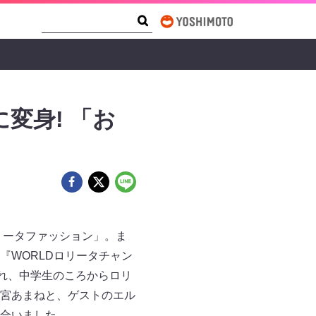
Search Form
Search
変身! 「お
リータファッション」。ま
『WORLDロリータチャン
れ、中学生のころからロリ
宮あまねと、ゲストのエル
合いました。