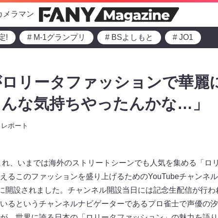
カメラマン
定!
# M-1グランプリ
# BSよしもと
# JO1
ロリータファッションで華麗に
こんな気持ちやったんかな…」
レポート
生まれ、いまでは海外のストリートシーンでも人気を集める「ロ
るこのファッションを盛り上げるためのYouTubeチャンネル
）に開設されました。チャンネル開設当日には記念生配信が行わ
いるというチャンネルナビゲーターであるプロ雀士で声優の汐
が、世界に誇る日本の「ロリータファッション」の魅力を語り