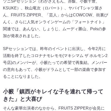
ソニSPセッション（わかざえもん、赤飯、小籔千豊、
KSUKE）、秋山竜次（ロバート）、ヤバイTシャツ屋さ
ん、FRUITS ZIPPER、「芸人」からはCOWCOW、街裏ぴ
んく、さらに人気オンラインゲームの「フォートナイト」
関連では、あんない、しょうじ、ムーディ勝山、Polsの参
加が発表されました。
SPセッションでは、昨年のイベントに出演し、今年2月に
活動を終了したコロナナモレモモ(マキシマム ザ ホルモン2
号店)のメンバーが、小籔たっての希望で再集結。メンバー
の意向もあって、小籔がドラムとして一部の楽曲で参加す
ることになりました。
小籔「鎮西がキレイな子を連れて帰って
きた」と大喜び
そんな豪華出演者のなかから、FRUITS ZIPPERが会見に