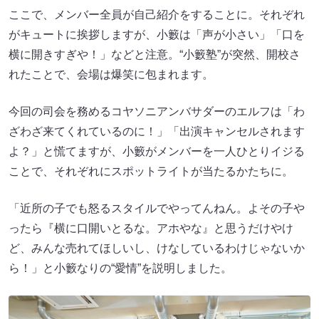
ここで、メンバー全員が自己紹介をすることに。それぞれ
がキュートに挨拶しますが、小籔は「声が小さい」「口を
横に開きすぎや！」などと注意。“小籔塾”が突然、開校さ
れたことで、会場は爆笑に包まれます。
今回の司会を務めるコヤソニアンバサダーのエルフは「わ
ざわざ来てくれているのに！」「出演キャンセルされます
よ？」と慌てますが、小籔がメンバーを一人ひとりイジる
ことで、それぞれにスポットライトが当たるかたちに。
「近所の子でも怒るスタイルでやってんねん。よその子や
ったら『横に口開いとるな。アホやな』と思うだけやけ
ど、みんな売れてほしいし、けなしているわけじゃないか
ら！」と小籔なりの“愛情”を説明しました。