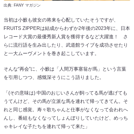
出典:
FANY マガジン
当初は小籔も彼女の将来を心配していたそうですが、
FRUITS ZIPPERは結成からわずか2年後の2023年に、日本
レコード大賞の最優秀新人賞を獲得するなど大躍進！ さ
らに流行語を生み出したり、武道館ライブを成功させたり
と一大ムーヴメントを巻き起こしています。
そんな“再会”に、小籔は「人間万事塞翁が馬」という言葉
を引用しつつ、感慨深そうにこう語りました。
「(その意味は) 中国のおじいさんが飼ってる馬が逃げても
うてんけど、その馬が立派な馬を連れて帰ってきてん。そ
れと同じ感覚。寿々歌ちゃんと仕事がなくなって会われへ
んし、番組もなくなってしょんぼりしていたけど、めっち
ゃキレイな子たちを連れて帰って来た」