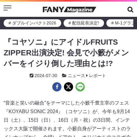
Menu
# ダブルインパクト2026
# 配信延長決定!
# M-1グラ
『コヤソニ』にアイドルFRUITS
ZIPPER出演決定! 会見で小籔がメン
バーをイジり倒した理由とは!?
2024-07-30
ニュース
レポート
“音楽と笑いの融合”をテーマにした小籔千豊主宰のフェス
『KOYABU SONIC 2024』（コヤソニ）が、今年も9月14
日（土）、15日（日）、16日（月・祝）の3日間、インテ
ックス大阪で開催されます。小籔自身がアーティストのラ