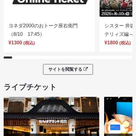
ヨネダ2000のおトーク座右衛門
シスター 井坂
（8/10 17:45）
テリィズ編～（8
¥1300
¥1800
(税込)
(税込)
サイトを閲覧する
ライブチケット