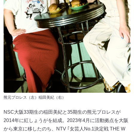
熊元プロレス（左）稲田美紀（右）
NSC大阪33期生の稲田美紀と35期生の熊元プロレスが
2014年に紅しょうがを結成。2023年4月に活動拠点を大阪
から東京に移したのち、NTV ｢女芸人No.1決定戦 THE W