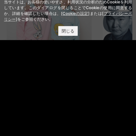
当サイトは、お客様の使いやすさ、利用状況の分析のためCookieを利用
しています。このダイアログを閉じることでCookieの使用に同意する
か、詳細を確認したい場合は、
[Cookieの設定]
または
[プライバシーポ
リシー]
をご参照ください。
閉じる
EXIT OFFICIAL FANCLUB ENTRANCE
かまいたち OMA
サイトを閲覧する
FANY IDとは
FANY IDに登録・ログインする