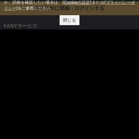
か、詳細を確認したい場合は、
[Cookieの設定]
または
[プライバシーポ
リシー]
をご参照ください。
FANY IDに登録・ログインする
閉じる
FANYサービス
FANY
FANY Ticket
FANY Online Ticket
FANY Channel
FANY Crowdfunding
FANY Mall
FANY Commu
法務・規約
プライバシーポリシー
反社会的勢力排除宣言