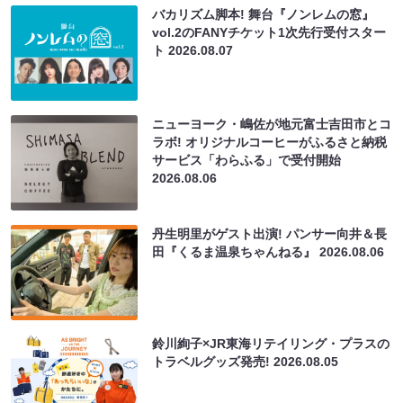
バカリズム脚本! 舞台『ノンレムの窓』
vol.2のFANYチケット1次先行受付スター
ト
2026.08.07
ニューヨーク・嶋佐が地元富士吉田市とコ
ラボ! オリジナルコーヒーがふるさと納税
サービス「わらふる」で受付開始
2026.08.06
丹生明里がゲスト出演! パンサー向井＆長
田『くるま温泉ちゃんねる』
2026.08.06
鈴川絢子×JR東海リテイリング・プラスの
トラベルグッズ発売!
2026.08.05