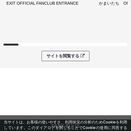
EXIT OFFICIAL FANCLUB ENTRANCE
かまいたち OMA
サイトを閲覧する
当サイトは、お客様の使いやすさ、利用状況の分析のためCookieを利用
FANY IDとは
しています。このダイアログを閉じることでCookieの使用に同意する