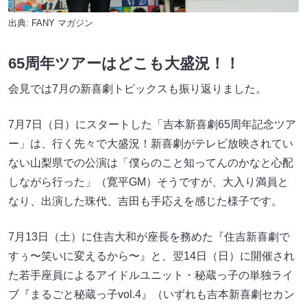
出典:
FANY マガジン
65周年ツアーはどこも大盛況！！
会見では7月の新喜劇トピックスも振り返りました。
7月7日（日）にスタートした「吉本新喜劇65周年記念ツア
ー」は、行く先々で大盛況！新喜劇がテレビ放映されてい
ない山梨県での公演は「僕らのこと知ってんのかなと心配
しながら行った」（寛平GM）そうですが、大入り満員と
なり、出演した珠代、吉田も手応えを感じた様子です。
7月13日（土）に住吉大和が座長を務めた『住吉新喜劇で
すぅ〜笑いに変えるから〜』と、翌14日（日）に開催され
た若手座員によるアイドルユニット・秘蔵っ子の単独ライ
ブ『まるごと秘蔵っ子vol.4』（いずれも吉本新喜劇セカン