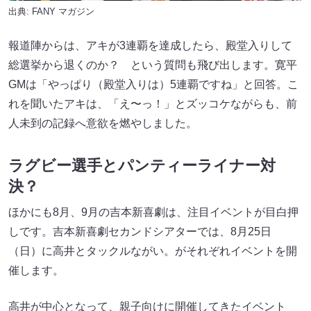
出典:
FANY マガジン
報道陣からは、アキが3連覇を達成したら、殿堂入りして
総選挙から退くのか？ という質問も飛び出します。寛平
GMは「やっぱり（殿堂入りは）5連覇ですね」と回答。こ
れを聞いたアキは、「え〜っ！」とズッコケながらも、前
人未到の記録へ意欲を燃やしました。
ラグビー選手とパンティーライナー対
決？
ほかにも8月、9月の吉本新喜劇は、注目イベントが目白押
しです。吉本新喜劇セカンドシアターでは、8月25日
（日）に高井とタックルながい。がそれぞれイベントを開
催します。
高井が中心となって、親子向けに開催してきたイベント