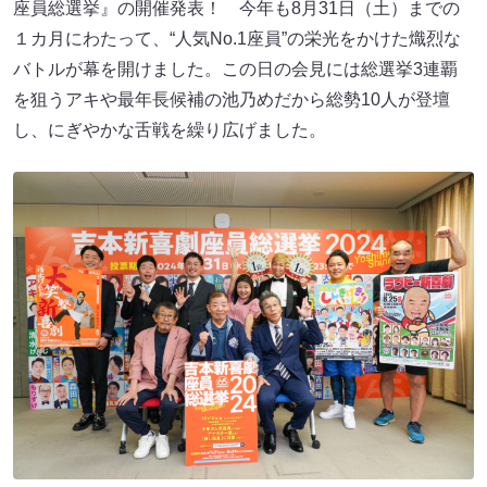
座員総選挙』の開催発表！ 今年も8月31日（土）までの
１カ月にわたって、“人気No.1座員”の栄光をかけた熾烈な
バトルが幕を開けました。この日の会見には総選挙3連覇
を狙うアキや最年長候補の池乃めだから総勢10人が登壇
し、にぎやかな舌戦を繰り広げました。