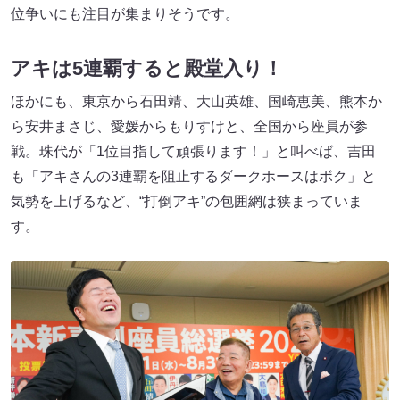
位争いにも注目が集まりそうです。
アキは5連覇すると殿堂入り！
ほかにも、東京から石田靖、大山英雄、国崎恵美、熊本か
ら安井まさじ、愛媛からもりすけと、全国から座員が参
戦。珠代が「1位目指して頑張ります！」と叫べば、吉田
も「アキさんの3連覇を阻止するダークホースはボク」と
気勢を上げるなど、“打倒アキ”の包囲網は狭まっていま
す。