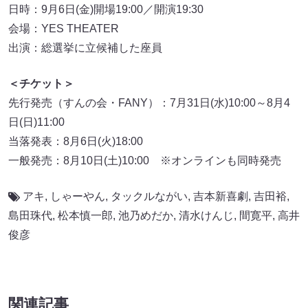
日時：9月6日(金)開場19:00／開演19:30
会場：YES THEATER
出演：総選挙に立候補した座員
＜チケット＞
先行発売（すんの会・FANY）：7月31日(水)10:00～8月4
日(日)11:00
当落発表：8月6日(火)18:00
一般発売：8月10日(土)10:00 ※オンラインも同時発売
アキ
,
しゃーやん
,
タックルながい
,
吉本新喜劇
,
吉田裕
,
島田珠代
,
松本慎一郎
,
池乃めだか
,
清水けんじ
,
間寛平
,
高井
俊彦
関連記事