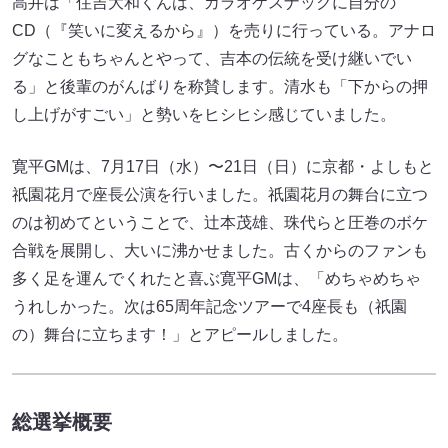
高井は「住吉大和くんは、カラオケスナックに自分の
CD（『笑いに変えるから』）を売りに行っている。アナロ
グなこともちゃんとやって、吉本の伝統を受け継いでい
る」と後輩のがんばりを称賛します。清水も「下からの押
し上げがすごい」と勢いをヒシヒシ感じていました。
寛平GMは、7月17日（水）〜21日（日）に京都・よしもと
祇園花月で座長公演を行いました。祇園花月の舞台に立つ
のは初めてということで、辻本茂雄、珠代らと圧巻のボケ
合戦を展開し、大いに沸かせました。古くからのファンも
多く足を運んでくれたと喜ぶ寛平GMは、「めちゃめちゃ
うれしかった。次は65周年記念ツアーで4座長も（祇園
の）舞台に立ちます！」とアピールしました。
総選挙概要