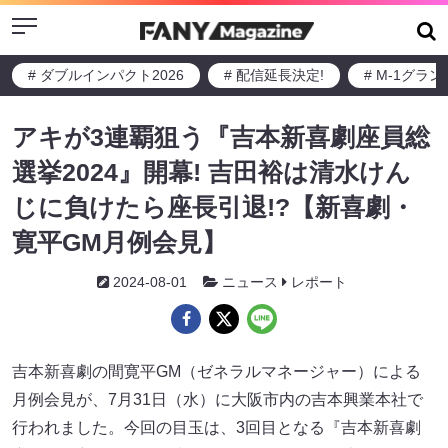
Menu
# ダブルインパクト2026
# 配信延長決定!
# M-1グラ
アキが3連覇狙う『吉本新喜劇座員総
選挙2024』開幕! 吉田裕は清水けん
じに負けたら座長引退!?【新喜劇・
寛平GM月例会見】
2024-08-01
ニュース
レポート
吉本新喜劇の間寛平GM（ゼネラルマネージャー）による
月例会見が、7月31日（水）に大阪市内の吉本興業本社で
行われました。今回の目玉は、3回目となる『吉本新喜劇