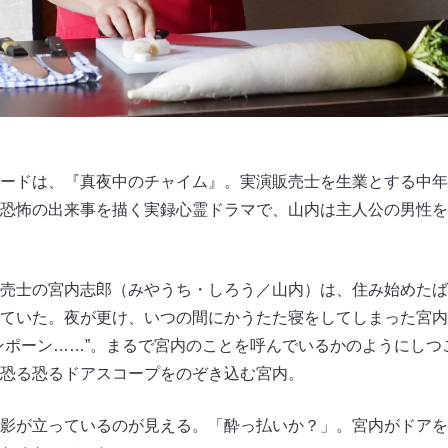
ードは、『真夜中のチャイム』。実演販売士を生業とする中年
恐怖の出来事を描く実録心霊ドラマで、山内は主人公の男性を
売士の宮内志郎（みやうち・しろう／山内）は、住み始めたば
ていた。夜が更け、いつの間にかうたた寝をしてしまった宮内
ンポーン……”。まるで宮内のことを呼んでいるかのようにしつ
恐る恐るドアスコープをのぞき込む宮内。
影が立っているのが見える。「酔っ払いか？」。宮内がドアを