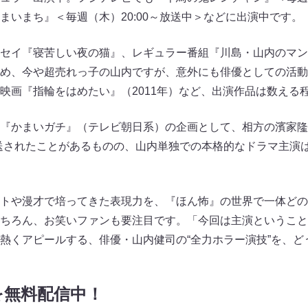
まいまち』＜毎週（木）20:00～放送中＞などに出演中です。
セイ『寝苦しい夜の猫』、レギュラー番組『川島・山内のマン
め、今や超売れっ子の山内ですが、意外にも俳優としての活動
映画『指輪をはめたい』（2011年）など、出演作品は数える
『かまいガチ』（テレビ朝日系）の企画として、相方の濱家隆
送されたことがあるものの、山内単独での本格的なドラマ主演
トや漫才で培ってきた表現力を、『ほん怖』の世界で一体どの
ちろん、お笑いファンも要注目です。「今回は主演ということ
熱くアピールする、俳優・山内健司の“全力ホラー演技”を、ど
を無料配信中！