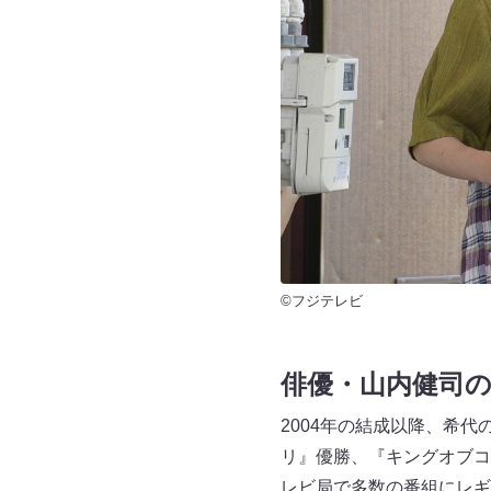
©フジテレビ
俳優・山内健司の
2004年の結成以降、希
リ』優勝、『キングオブコン
レビ局で多数の番組にレギ