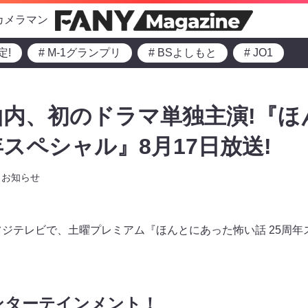
カメラマン
定!
# M-1グランプリ
# BSよしもと
# JO1
内、初のドラマ単独主演!『ほ
年スペシャル』8月17日放送!
お知らせ
からフジテレビで、土曜プレミアム『ほんとにあった怖い話 25周
ンターテインメント！