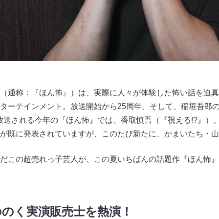
（通称：『ほん怖』）は、実際に人々が体験した怖い話を迫真
ターテインメント。放送開始から25周年、そして、稲垣吾郎の
て放送される今年の『ほん怖』では、香取慎吾（『視える!?』）
演が既に発表されていますが、このたび新たに、かまいたち・
だこの超売れっ子芸人が、この夏いちばんの話題作『ほん怖』
ののく実演販売士を熱演！