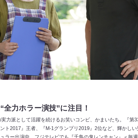
“全力ホラー演技”に注目！
代の実力派として活躍を続けるお笑いコンビ、かまいたち。『第3
ト2017』王者、『M-1グランプリ2019』2位など、輝かし
ュラー出演中。フジテレビでも『千鳥の鬼レンチャン』＜毎週（