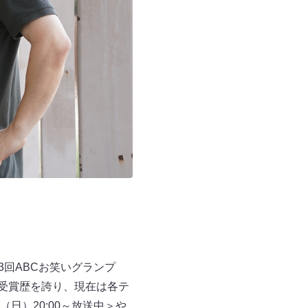
3回ABCお笑いグランプ
い受賞歴を誇り、現在は各テ
日）20:00～放送中＞や