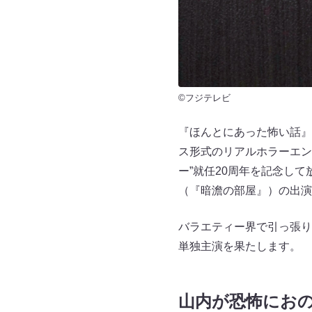
©フジテレビ
『ほんとにあった怖い話』
ス形式のリアルホラーエン
ー”就任20周年を記念し
（『暗澹の部屋』）の出
バラエティー界で引っ張り
単独主演を果たします。
山内が恐怖にお