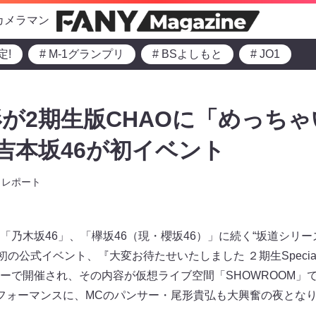
カメラマン
定!
# M-1グランプリ
# BSよしもと
# JO1
が2期生版CHAOに「めっちゃ
ー吉本坂46が初イベント
レポート
「乃木坂46」、「欅坂46（現・櫻坂46）」に続く“坂道シリー
初の公式イベント、『大変お待たせいたしました ２期生Specia
ーで開催され、その内容が仮想ライブ空間「SHOWROOM」
フォーマンスに、MCのパンサー・尾形貴弘も大興奮の夜とな