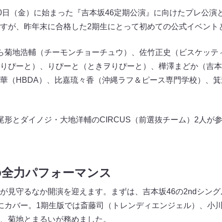
30日（金）に始まった『吉本坂46定期公演』に向けたプレ公演
すが、昨年末に合格した2期生にとって初めての公式イベント
ら菊地浩輔（チーモンチョーチュウ）、佐竹正史（ビスケッテ
りぴーと）、りぴーと（ときヲりぴーと）、樺澤まどか（吉本
華（HBDA）、比嘉琉々香（沖縄ラフ＆ピース専門学校）、箕
尾形とダイノジ・大地洋輔のCIRCUS（前選抜チーム）2人が
の全力パフォーマンス
が見守るなか開演を迎えます。まずは、吉本坂46の2ndシン
にカバー。1期生版では斎藤司（トレンディエンジェル）、小
、菊地とまるいが務めました。