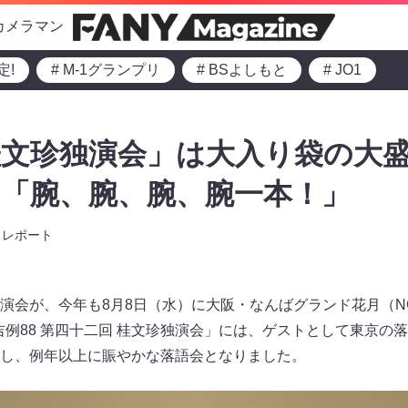
カメラマン
定!
# M-1グランプリ
# BSよしもと
# JO1
文珍独演会」は大入り袋の大盛況!
「腕、腕、腕、腕一本！」
レポート
演会が、今年も8月8日（水）に大阪・なんばグランド花月（N
 吉例88 第四十二回 桂文珍独演会」には、ゲストとして東京の
し、例年以上に賑やかな落語会となりました。