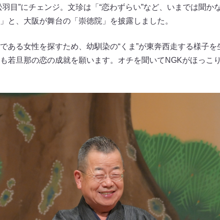
松羽目”にチェンジ。文珍は「“恋わずらい”など、いまでは聞か
」と、大阪が舞台の「崇徳院」を披露しました。
である女性を探すため、幼馴染の“くま”が東奔西走する様子を
も若旦那の恋の成就を願います。オチを聞いてNGKがほっこ