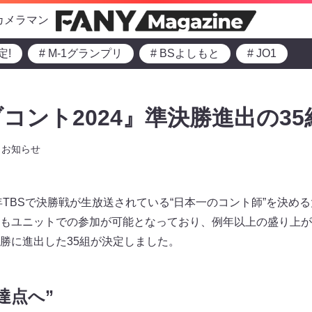
カメラマン
定!
# M-1グランプリ
# BSよしもと
# JO1
コント2024』準決勝進出の35
お知らせ
年TBSで決勝戦が生放送されている“日本一のコント師”を決め
もユニットでの参加が可能となっており、例年以上の盛り上が
勝に進出した35組が決定しました。
達点へ”