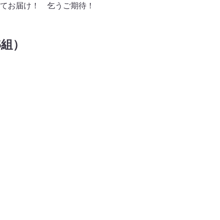
にてお届け！ 乞うご期待！
5組）