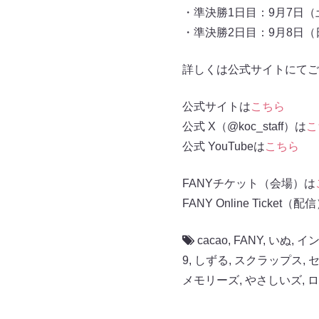
・準決勝1日目：9月7日（土
・準決勝2日目：9月8日（日
詳しくは公式サイトにてご
公式サイトは
こちら
公式 X（@koc_staff）は
こ
公式 YouTubeは
こちら
FANYチケット（会場）は
FANY Online Ticket（配
cacao
,
FANY
,
いぬ
,
イ
9
,
しずる
,
スクラップス
,
メモリーズ
,
やさしいズ
,
ロ