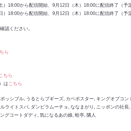
）18:00から配信開始、9月12日（木）18:00に配信終了（予
）18:00から配信開始、9月12日（木）18:00に配信終了（予
確認ください。
ちら
こちら
信）は
こちら
ンポッシブル
,
うるとらブギーズ
,
カベポスター
,
キングオブコント
セルライトスパ
,
ダンビラムーチョ
,
ななまがり
,
ニッポンの社長
ングコートダディ
,
気になるあの娘
,
蛙亭
,
隣人