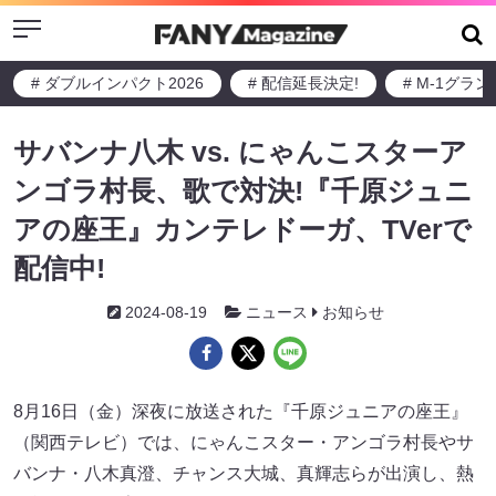
Menu
# ダブルインパクト2026
# 配信延長決定!
# M-1グラ
サバンナ八木 vs. にゃんこスターア
ンゴラ村長、歌で対決!『千原ジュニ
アの座王』カンテレドーガ、TVerで
配信中!
2024-08-19
ニュース
お知らせ
8月16日（金）深夜に放送された『千原ジュニアの座王』
（関西テレビ）では、にゃんこスター・アンゴラ村長やサ
バンナ・八木真澄、チャンス大城、真輝志らが出演し、熱