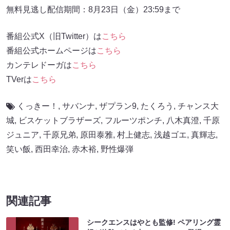
無料見逃し配信期間：8月23日（金）23:59まで
番組公式X（旧Twitter）は
こちら
番組公式ホームページは
こちら
カンテレドーガは
こちら
TVerは
こちら
くっきー！
,
サバンナ
,
ザプラン9
,
たくろう
,
チャンス大
城
,
ビスケットブラザーズ
,
フルーツポンチ
,
八木真澄
,
千原
ジュニア
,
千原兄弟
,
原田泰雅
,
村上健志
,
浅越ゴエ
,
真輝志
,
笑い飯
,
西田幸治
,
赤木裕
,
野性爆弾
関連記事
シークエンスはやとも監修! ペアリング霊