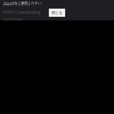
リシー]
をご参照ください。
FANY Channel
FANY Crowdfunding
閉じる
FANY Mall
FANY Commu
法務・規約
プライバシーポリシー
反社会的勢力排除宣言
会社情報
吉本興業株式会社
お問い合わせ
その他
よしもとニュースセンターアーカイブ