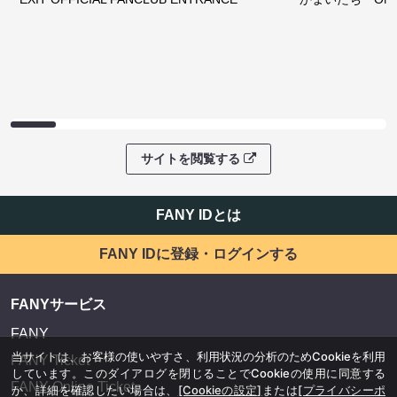
サイトを閲覧する
FANY IDとは
FANY IDに登録・ログインする
FANYサービス
FANY
当サイトは、お客様の使いやすさ、利用状況の分析のためCookieを利用
FANY Ticket
しています。このダイアログを閉じることでCookieの使用に同意する
FANY Online Ticket
か、詳細を確認したい場合は、
[Cookieの設定]
または
[プライバシーポ