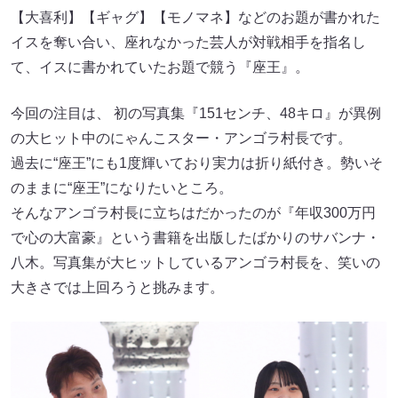
【大喜利】【ギャグ】【モノマネ】などのお題が書かれた
イスを奪い合い、座れなかった芸人が対戦相手を指名し
て、イスに書かれていたお題で競う『座王』。
今回の注目は、 初の写真集『151センチ、48キロ』が異例
の大ヒット中のにゃんこスター・アンゴラ村長です。
過去に“座王”にも1度輝いており実力は折り紙付き。勢いそ
のままに“座王”になりたいところ。
そんなアンゴラ村長に立ちはだかったのが『年収300万円
で心の大富豪』という書籍を出版したばかりのサバンナ・
八木。写真集が大ヒットしているアンゴラ村長を、笑いの
大きさでは上回ろうと挑みます。