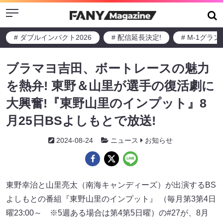
Menu
# ダブルインパクト2026
# 配信延長決定!
# M-1グラ
ブラマヨ吉田、ボートレースの魅力
を熱弁! 東野＆山里が選手の復活劇に
大興奮!『東野山里のインプット』8
月25日BSよしもとで放送!
2024-08-24
ニュース
お知らせ
東野幸治と山里亮太（南海キャンディーズ）が出演するBS
よしもとの番組『東野山里のインプット』 （毎月第3第4日
曜23:00～ ※5週ある場合は第4第5日曜）の#27が、8月