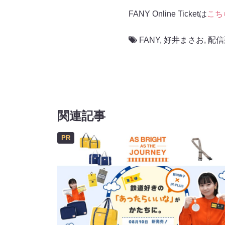
FANY Online Ticketは
こち
FANY
,
好井まさお
,
配信
関連記事
PR