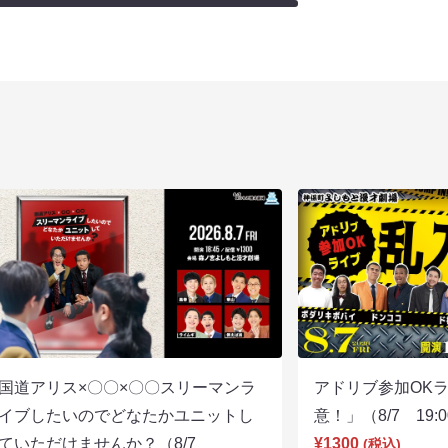
国道アリス×〇〇×〇〇スリーマンラ
アドリブ参加OK
イブしたいのでどなたかユニットし
意！」（8/7 19:
ていただけませんか？（8/7
¥1300
(税込)