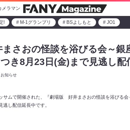
カメラマン
定!
# M-1グランプリ
# BSよしもと
# JO1
井まさおの怪談を浴びる会～銀
つき8月23日(金)まで見逃し配
お知らせ
ロッサムで開催された、『劇場版 好井まさおの怪談を浴びる会
で見逃し配信延長中です。