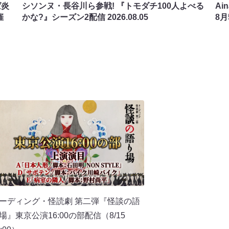
ば炎
シソンヌ・長谷川ら参戦! 『トモダチ100人よべる
Ai
催
かな?』シーズン2配信
2026.08.05
8
ーディング・怪読劇 第二弾『怪談の語
場』東京公演16:00の部配信（8/15