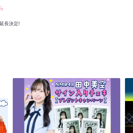
ら
延長決定!