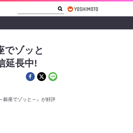
Search Form
Search
座でゾッと
信延長中!
～銀座でゾッと～』が好評