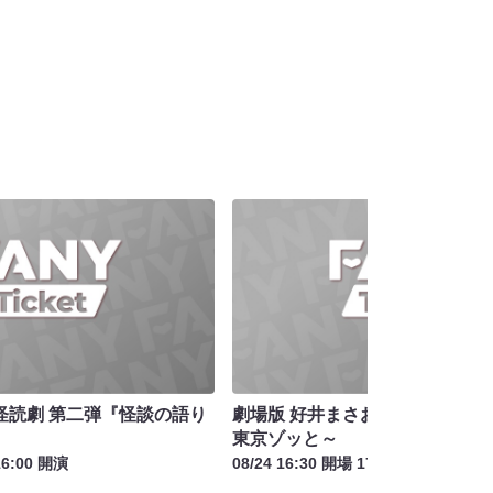
怪読劇 第二弾『怪談の語り
劇場版 好井まさおの怪談を浴びる
東京ゾッと～
16:00 開演
08/24 16:30 開場 17:30 開演