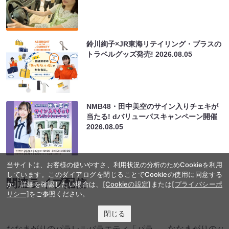
鈴川絢子×JR東海リテイリング・プラスの
トラベルグッズ発売!
2026.08.05
NMB48・田中美空のサイン入りチェキが
当たる! dバリューパスキャンペーン開催
2026.08.05
当サイトは、お客様の使いやすさ、利用状況の分析のためCookieを利用
しています。このダイアログを閉じることでCookieの使用に同意する
関連ライブ配信
か、詳細を確認したい場合は、
[Cookieの設定]
または
[プライバシーポ
リシー]
をご参照ください。
閉じる