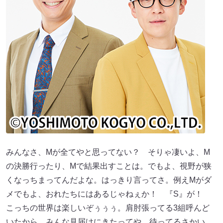
みんなさ、Mが全てやと思ってない？ そりゃ凄いよ、M
の決勝行ったり、Mで結果出すことは。でもよ、視野が狭
くなっちまってんだよな。はっきり言ってさ。例えMがダ
メでもよ、おれたちにはあるじゃねぇか！ 『S』が！
こっちの世界は楽しいぞぅぅぅ。肩肘張ってる3組呼んど
いたから。みんな見届けにきたってや。待ってるさかい