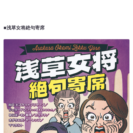
■浅草女将絶句寄席