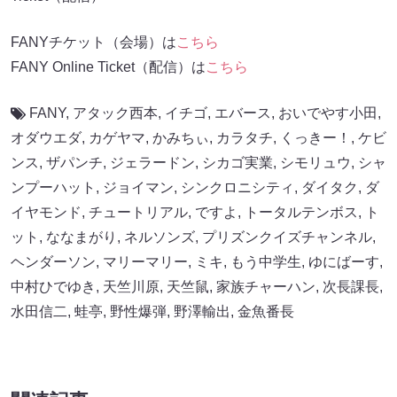
FANYチケット（会場）は
こちら
FANY Online Ticket（配信）は
こちら
FANY
,
アタック西本
,
イチゴ
,
エバース
,
おいでやす小田
,
オダウエダ
,
カゲヤマ
,
かみちぃ
,
カラタチ
,
くっきー！
,
ケビ
ンス
,
ザパンチ
,
ジェラードン
,
シカゴ実業
,
シモリュウ
,
シャ
ンプーハット
,
ジョイマン
,
シンクロニシティ
,
ダイタク
,
ダ
イヤモンド
,
チュートリアル
,
ですよ
,
トータルテンボス
,
ト
ット
,
ななまがり
,
ネルソンズ
,
プリズンクイズチャンネル
,
ヘンダーソン
,
マリーマリー
,
ミキ
,
もう中学生
,
ゆにばーす
,
中村ひでゆき
,
天竺川原
,
天竺鼠
,
家族チャーハン
,
次長課長
,
水田信二
,
蛙亭
,
野性爆弾
,
野澤輸出
,
金魚番長