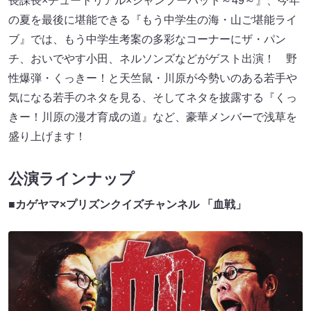
長課長×チュートリアル×シャンプーハット～49～』、今年
の夏を最後に堪能できる『もう中学生の海・山ご堪能ライ
ブ』では、もう中学生考案の多彩なコーナーにザ・パン
チ、おいでやす小田、ネルソンズなどがゲスト出演！ 野
性爆弾・くっきー！と天竺鼠・川原が今勢いのある若手や
気になる若手のネタを見る、そしてネタを披露する『くっ
きー！川原の漫才育成の道』など、豪華メンバーで浅草を
盛り上げます！
公演ラインナップ
■カゲヤマ×プリズンクイズチャンネル 「血戦」