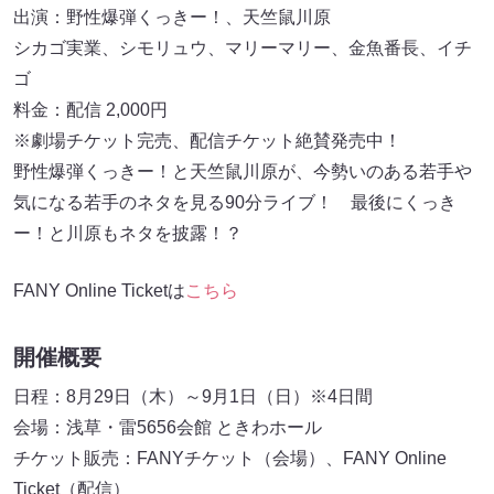
出演：野性爆弾くっきー！、天竺鼠川原
シカゴ実業、シモリュウ、マリーマリー、金魚番長、イチ
ゴ
料金：配信 2,000円
※劇場チケット完売、配信チケット絶賛発売中！
野性爆弾くっきー！と天竺鼠川原が、今勢いのある若手や
気になる若手のネタを見る90分ライブ！ 最後にくっき
ー！と川原もネタを披露！？
FANY Online Ticketは
こちら
開催概要
日程：8月29日（木）～9月1日（日）※4日間
会場：浅草・雷5656会館 ときわホール
チケット販売：FANYチケット（会場）、FANY Online
Ticket（配信）