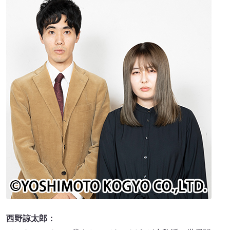
西野諒太郎：