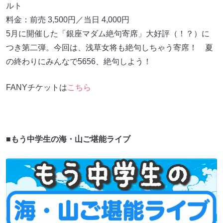
ルト
料金：前売 3,500円／当日 4,000円
5月に開催した「銀座マダム絶句寄席」大好評（！？）に
つき第二弾。今回は、浅草女将も絶句しちゃう寄席！ 夏
の終わりにみんなで5656、絶句しよう！
FANYチケットは
こちら
■もう中学生の海・山ご堪能ライブ