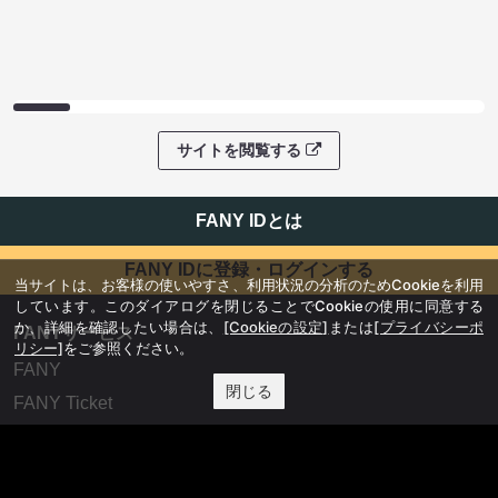
サイトを閲覧する
FANY IDとは
FANY IDに登録・ログインする
当サイトは、お客様の使いやすさ、利用状況の分析のためCookieを利用
しています。このダイアログを閉じることでCookieの使用に同意する
か、詳細を確認したい場合は、
[Cookieの設定]
または
[プライバシーポ
FANYサービス
リシー]
をご参照ください。
FANY
閉じる
FANY Ticket
FANY Online Ticket
FANY Channel