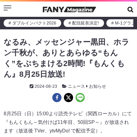
Menu
# ダブルインパクト2026
# 配信延長決定!
# M-1グラ
なるみ、メッセンジャー黒田、ホラ
ン千秋が、ありとあらゆる“もん
く”をぶちまける2時間!『もんくも
ん』8月25日放送!
2024-08-23
ニュース
お知らせ
8月25日（日）15:00より読売テレビ（関西ローカル）にて
『もんくもん～気付けば11年目、50回SP～』が放送され
ます（放送後 TVer、ytvMyDo! で配信予定）。