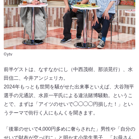
©ytv
前半ゲストは、なすなかにし（中西茂樹、那須晃行）、水
田信二、今井アンジェリカ。
2024年もっとも世間を騒がせた出来事といえば、大谷翔平
選手の元通訳、水原一平氏による違法賭博騒動。というこ
とで、まずは「アイツのせいで◯◯◯◯円損した！」とい
うテーマで街行く人にもんくを聞きます。
「後輩のせいで4,000円多めに奢らされた」男性や「自分の
せいで財布が空っぽに」と明かす小学生男子、「お母さん