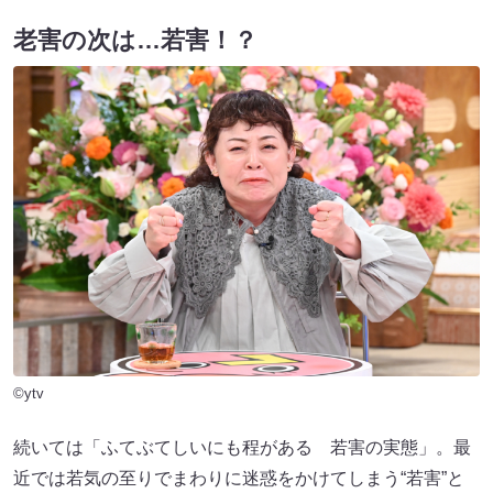
老害の次は…若害！？
©ytv
続いては「ふてぶてしいにも程がある 若害の実態」。最
近では若気の至りでまわりに迷惑をかけてしまう“若害”と