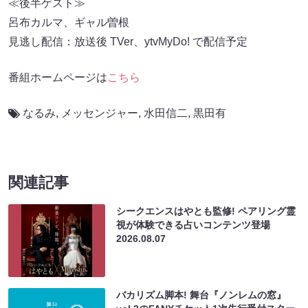
≪後半ゲスト≫
呂布カルマ、ギャル曽根
見逃し配信：放送後 TVer、ytvMyDo! で配信予定
番組ホームページは
こちら
なるみ
,
メッセンジャー
,
水田信二
,
黒田有
関連記事
シークエンスはやとも監修! ペアリング霊
視が体験できる占いコンテンツ登場
2026.08.07
バカリズム脚本! 舞台『ノンレムの窓』