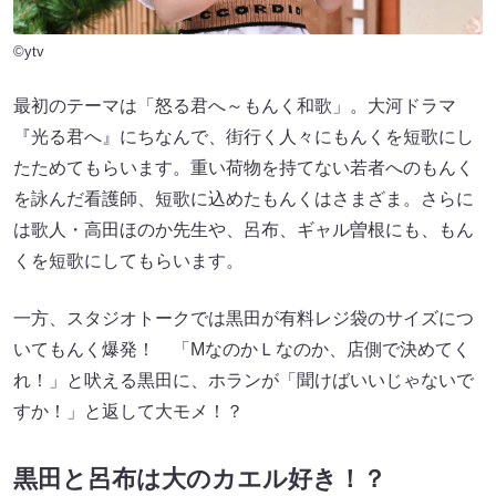
©ytv
最初のテーマは「怒る君へ～もんく和歌」。大河ドラマ
『光る君へ』にちなんで、街行く人々にもんくを短歌にし
たためてもらいます。重い荷物を持てない若者へのもんく
を詠んだ看護師、短歌に込めたもんくはさまざま。さらに
は歌人・高田ほのか先生や、呂布、ギャル曽根にも、もん
くを短歌にしてもらいます。
一方、スタジオトークでは黒田が有料レジ袋のサイズにつ
いてもんく爆発！ 「МなのかＬなのか、店側で決めてく
れ！」と吠える黒田に、ホランが「聞けばいいじゃないで
すか！」と返して大モメ！？
黒田と呂布は大のカエル好き！？