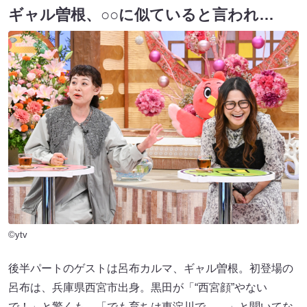
ギャル曽根、○○に似ていると言われ…
©ytv
後半パートのゲストは呂布カルマ、ギャル曽根。初登場の
呂布は、兵庫県西宮市出身。黒田が「“西宮顔”やない
で！」と驚くも、「でも育ちは東淀川で……」と聞いてな