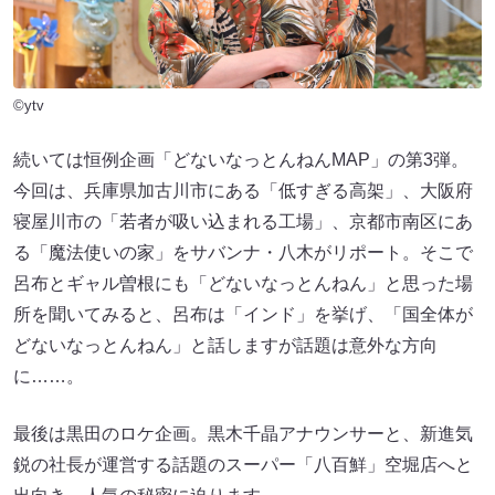
©ytv
続いては恒例企画「どないなっとんねんMAP」の第3弾。
今回は、兵庫県加古川市にある「低すぎる高架」、大阪府
寝屋川市の「若者が吸い込まれる工場」、京都市南区にあ
る「魔法使いの家」をサバンナ・八木がリポート。そこで
呂布とギャル曽根にも「どないなっとんねん」と思った場
所を聞いてみると、呂布は「インド」を挙げ、「国全体が
どないなっとんねん」と話しますが話題は意外な方向
に……。
最後は黒田のロケ企画。黒木千晶アナウンサーと、新進気
鋭の社長が運営する話題のスーパー「八百鮮」空堀店へと