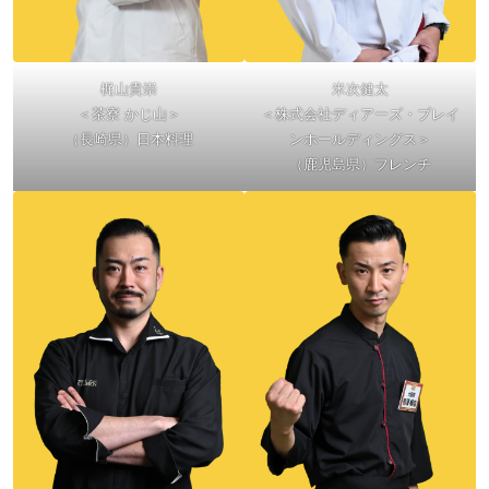
梶山貴崇
米次健太
＜茶寮 かじ山＞
＜株式会社ディアーズ・ブレイ
（長崎県）日本料理
ンホールディングス＞
（鹿児島県）フレンチ