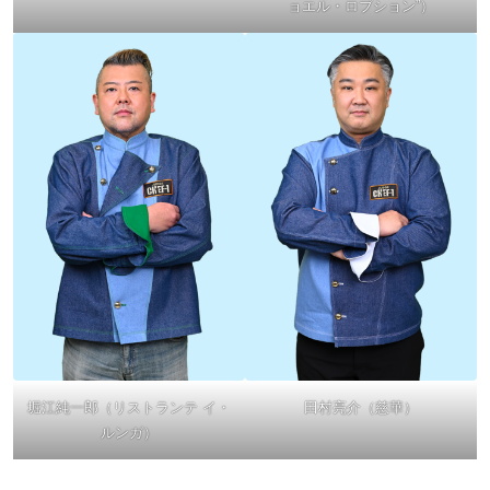
ョエル・ロブション”）
堀江純一郎（リストランテ イ・
田村亮介（慈華）
ルンガ）