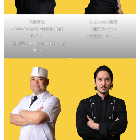
佐藤翔太
シェンロン熊澤
＜SUGAR RAY DINING AND
＜麺屋ラパス＞
BAR＞
（大阪府）ラーメン
（石川県）モダンオーストラリ
アン