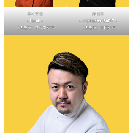
長谷直樹
藤田隼
＜Numb＞
＜中華kitchen BaFIT＞
（大阪府）アジア料理
（大阪府）中国料理