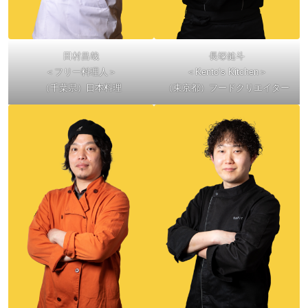
田村昌哉
長塚健斗
＜フリー料理人＞
＜Kento‘s Kitchen＞
（千葉県）日本料理
（東京都）フードクリエイター