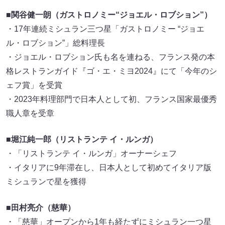
■関谷健一朗（ガストロノミー“ジョエル・ロブション”）
・17年連続ミシュラン三つ星「ガストロノミー “ジョエ
ル・ロブション”」総料理長
・ジョエル・ロブション氏も名を連ねる、フランス発の本
格レストランガイド『ゴ・エ・ミヨ2024』にて「今年のシ
ェフ賞」を受賞
・2023年料理部門で日本人として初、フランス国家最優秀
職人章を受章
■堀江純一郎（リストランテ イ・ルンガ）
・「リストランテ イ・ルンガ」オーナーシェフ
・イタリアに9年滞在し、日本人として初めてイタリア版
ミシュランで星を獲得
■田村亮介（慈華）
・「慈華」オープンから1年も経たずにミシュラン一つ星