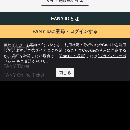
サイトを閲覧する
FANY IDとは
FANY IDに登録・ログインする
当サイトは、お客様の使いやすさ、利用状況の分析のためCookieを利用
FANYサービス
しています。このダイアログを閉じることでCookieの使用に同意する
か、詳細を確認したい場合は、
[Cookieの設定]
または
[プライバシーポ
FANY
リシー]
をご参照ください。
FANY Ticket
閉じる
FANY Online Ticket
FANY Channel
FANY Crowdfunding
FANY Mall
FANY Commu
法務・規約