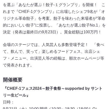
を選ぶ「あなたが選ぶ！餃子-１グランプリ」を開催！ こ
れまで『CHEF-1グランプリ』に出場したシェフ9名が「オ
リジナル革命餃子」を考案。餃子を味わった来場者が“革命
的においしい餃子”に投票し、「あなたが選ぶ餃子No.1」を
決定（発表は最終日の9月23日）。賞金総額は100万円！
会場のステージでは、人気芸人も多数登場予定！ 「食べ
て、飲んで、笑って」楽しめるフードフェス、出店シェ
フ・メニュー、出演芸人等の続報は、順次ホームページ等
で発表されます。
開催概要
『CHEF-1フェス2024～餃子食祭～supported by サント
リー生ビール』
日時：
9月21日（土）10:00 開場／10:30～18:30（18:00 L.O）