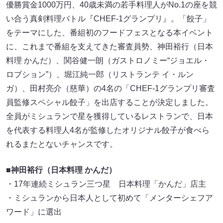
優勝賞金1000万円、40歳未満の若手料理人がNo.1の座を競
い合う真剣料理バトル『CHEF-1グランプリ』。「餃子」
をテーマにした、番組初のフードフェスとなる本イベント
に、これまで番組を支えてきた審査員勢、神田裕行（日本
料理 かんだ）、関谷健一朗（ガストロノミー“ジョエル・
ロブション”）、堀江純一郎（リストランテ イ・ルン
ガ）、田村亮介（慈華）の4名の「CHEF-1グランプリ審査
員監修スペシャル餃子」を出店することが決定しました。
全員がミシュランで星を獲得しているレストランで、日本
を代表する料理人4名が監修したオリジナル餃子が食べら
れるまたとないチャンスです。
■神田裕行（日本料理 かんだ）
・17年連続ミシュラン三つ星 日本料理「かんだ」店主
・ミシュランから日本人として初めて「メンターシェフア
ワード」に選出