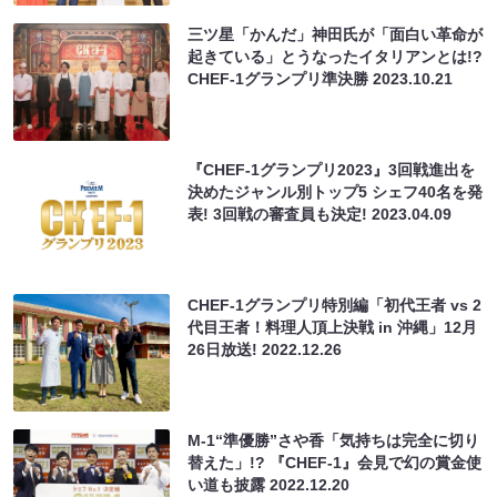
三ツ星「かんだ」神田氏が「面白い革命が
起きている」とうなったイタリアンとは!?
CHEF-1グランプリ準決勝
2023.10.21
『CHEF-1グランプリ2023』3回戦進出を
決めたジャンル別トップ5 シェフ40名を発
表! 3回戦の審査員も決定!
2023.04.09
CHEF-1グランプリ特別編「初代王者 vs 2
代目王者！料理人頂上決戦 in 沖縄」12月
26日放送!
2022.12.26
M-1“準優勝”さや香「気持ちは完全に切り
替えた」!? 『CHEF-1』会見で幻の賞金使
い道も披露
2022.12.20