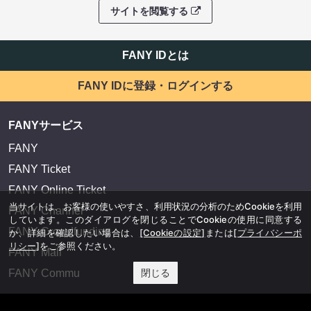
サイトを閲覧する
FANY IDとは
FANY IDに登録・ログインする
FANYサービス
FANY
FANY Ticket
FANY Online Ticket
当サイトは、お客様の使いやすさ、利用状況の分析のためCookieを利用
FANY Channel
しています。このダイアログを閉じることでCookieの使用に同意する
FANY Crowdfunding
か、詳細を確認したい場合は、
[Cookieの設定]
または
[プライバシーポ
リシー]
をご参照ください。
FANY Mall
閉じる
FANY Commu
法務・規約