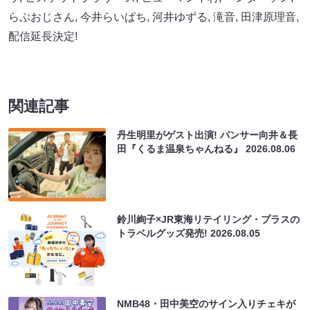
らぶおじさん
,
今井らいぱち
,
河井ゆずる
,
滝音
,
田津原理音
,
配信延長決定!
関連記事
丹生明里がゲスト出演! パンサー向井＆長
田『くるま温泉ちゃんねる』
2026.08.06
鈴川絢子×JR東海リテイリング・プラスの
トラベルグッズ発売!
2026.08.05
NMB48・田中美空のサイン入りチェキが