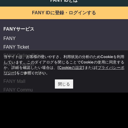
FANY IDとは
FANY IDに登録・ログインする
FANYサービス
FANY
FANY Ticket
FANY Online Ticket
当サイトは、お客様の使いやすさ、利用状況の分析のためCookieを利用
しています。このダイアログを閉じることでCookieの使用に同意する
FANY Channel
か、詳細を確認したい場合は、
[Cookieの設定]
または
[プライバシーポ
FANY Crowdfunding
リシー]
をご参照ください。
FANY Mall
閉じる
FANY Commu
法務・規約
プライバシーポリシー
反社会的勢力排除宣言