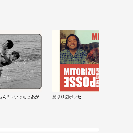
ちん!! ～いっちょあが
見取り図ポッセ