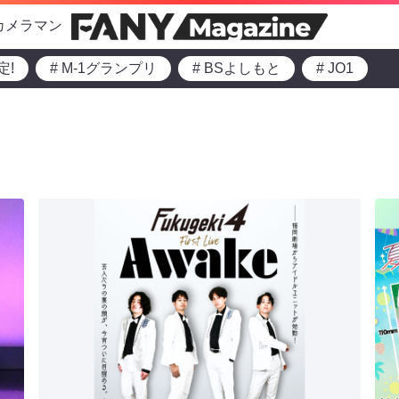
カメラマン
定!
# M-1グランプリ
# BSよしもと
# JO1