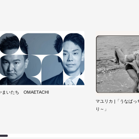
かまいたち OMAETACHI
マユリカ |「うなぱっ
り～」