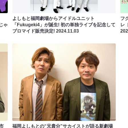
よしもと福岡劇場からアイドルユニット
フ
人じゃ
「Fukugeki4」が誕生! 初の単独ライブを記念して
レ
ブロマイド販売決定!
2024.11.03
202
市
福岡よしもとの“兄貴分”サカイストが語る新劇場