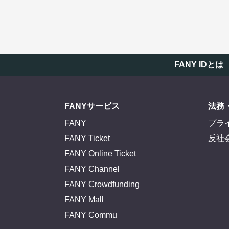
FANY IDとは
FANYサービス
法務
FANY
プラ
FANY Ticket
反社
FANY Online Ticket
FANY Channel
FANY Crowdfunding
FANY Mall
FANY Commu