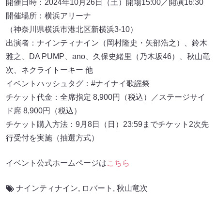
開催日時：2024年10月26日（土）開場15:00／開演16:30
開催場所：横浜アリーナ
（神奈川県横浜市港北区新横浜3-10）
出演者：ナインティナイン（岡村隆史・矢部浩之）、鈴木
雅之、DA PUMP、ano、久保史緒里（乃木坂46）、秋山竜
次、ネクライトーキー 他
イベントハッシュタグ：#ナイナイ歌謡祭
チケット代金：全席指定 8,900円（税込）／ステージサイ
ド席 8,900円（税込）
チケット購入方法：9月8日（日）23:59までチケット2次先
行受付を実施（抽選方式）
イベント公式ホームページは
こちら
ナインティナイン
,
ロバート
,
秋山竜次