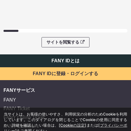
サイトを閲覧する
FANY IDとは
FANY IDに登録・ログインする
FANYサービス
FANY
FANY Ticket
当サイトは、お客様の使いやすさ、利用状況の分析のためCookieを利用
FANY Online Ticket
しています。このダイアログを閉じることでCookieの使用に同意する
か、詳細を確認したい場合は、
[Cookieの設定]
または
[プライバシーポ
FANY Channel
リシー]
をご参照ください。