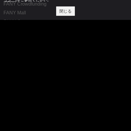
FANY Crowdfunding
閉じる
FANY Mall
FANY Commu
法務・規約
プライバシーポリシー
反社会的勢力排除宣言
会社情報
吉本興業株式会社
お問い合わせ
その他
よしもとニュースセンターアーカイブ