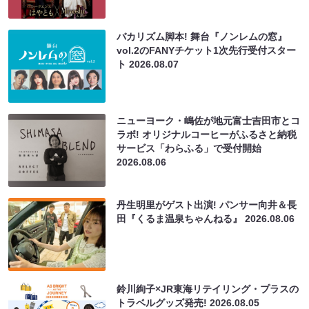
バカリズム脚本! 舞台『ノンレムの窓』
vol.2のFANYチケット1次先行受付スター
ト
2026.08.07
ニューヨーク・嶋佐が地元富士吉田市とコ
ラボ! オリジナルコーヒーがふるさと納税
サービス「わらふる」で受付開始
2026.08.06
丹生明里がゲスト出演! パンサー向井＆長
田『くるま温泉ちゃんねる』
2026.08.06
鈴川絢子×JR東海リテイリング・プラスの
トラベルグッズ発売!
2026.08.05