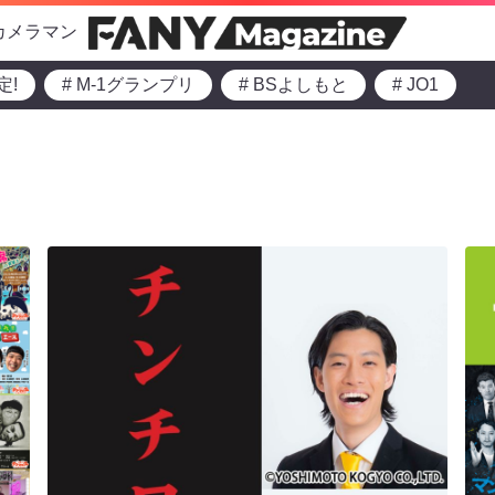
カメラマン
定!
# M-1グランプリ
# BSよしもと
# JO1