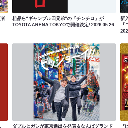
演者
粗品ら“ギャンブル四兄弟”の『チンチロ』が
新
TOYOTA ARENA TOKYOで開催決定!
2026.05.26
『
202
L
ダブルヒガシが東京進出を発表＆なんばグランド
『