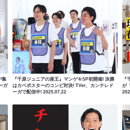
が集
『千原ジュニアの座王』マンゲキSP初開催! 決勝
『
ーガ
はカベポスターのコンビ対決! TVer、カンテレド
が
ーガで配信中!
2025.07.22
202