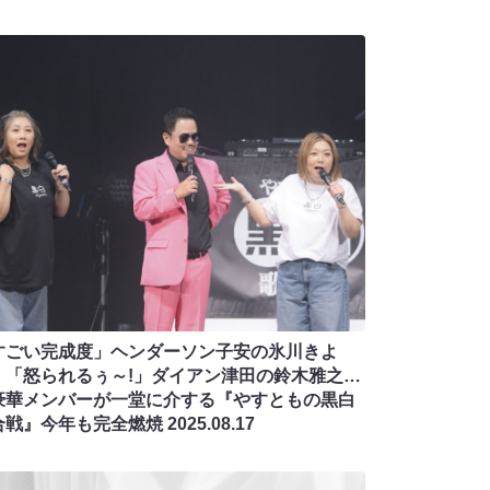
すごい完成度」ヘンダーソン子安の氷川きよ
、「怒られるぅ～!」ダイアン津田の鈴木雅之…
豪華メンバーが一堂に介する『やすともの黒白
合戦』今年も完全燃焼
2025.08.17