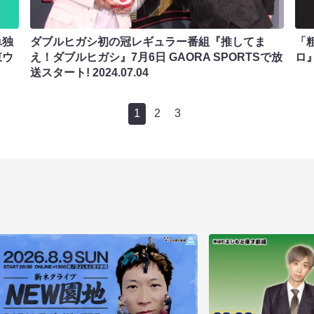
単独
ダブルヒガシ初の冠レギュラー番組『推してま
「粗
東ウ
え！ダブルヒガシ』7月6日 GAORA SPORTSで放
ロ
送スタート!
2024.07.04
1
2
3