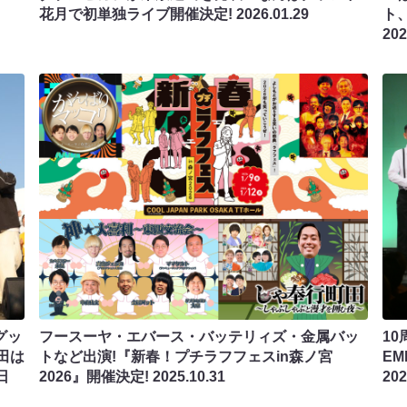
!
花月で初単独ライブ開催決定!
2026.01.29
ト
202
グッ
フースーヤ・エバース・バッテリィズ・金属バッ
1
田は
トなど出演!『新春！プチラフフェスin森ノ宮
EM
日
2026』開催決定!
2025.10.31
202