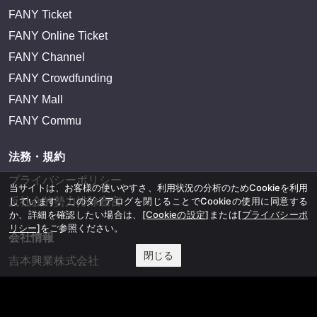
FANY Ticket
FANY Online Ticket
FANY Channel
FANY Crowdfunding
FANY Mall
FANY Commu
法務・規約
プライバシーポリシー
当サイトは、お客様の使いやすさ、利用状況の分析のためCookieを利用
反社会的勢力排除宣言
しています。このダイアログを閉じることでCookieの使用に同意する
か、詳細を確認したい場合は、
[Cookieの設定]
または
[プライバシーポ
リシー]
をご参照ください。
会社情報
閉じる
吉本興業株式会社
お問い合わせ