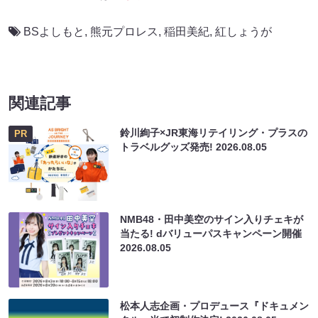
BSよしもと
,
熊元プロレス
,
稲田美紀
,
紅しょうが
関連記事
鈴川絢子×JR東海リテイリング・プラスの
PR
トラベルグッズ発売!
2026.08.05
NMB48・田中美空のサイン入りチェキが
当たる! dバリューパスキャンペーン開催
2026.08.05
松本人志企画・プロデュース『ドキュメン