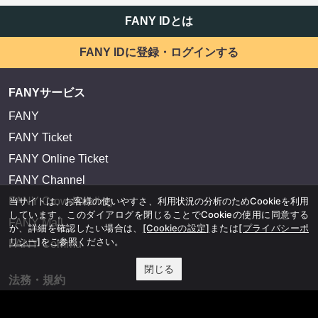
FANY IDとは
FANY IDに登録・ログインする
FANYサービス
FANY
FANY Ticket
FANY Online Ticket
FANY Channel
FANY Crowdfunding
当サイトは、お客様の使いやすさ、利用状況の分析のためCookieを利用
しています。このダイアログを閉じることでCookieの使用に同意する
FANY Mall
か、詳細を確認したい場合は、
[Cookieの設定]
または
[プライバシーポ
リシー]
をご参照ください。
FANY Commu
閉じる
法務・規約
プライバシーポリシー