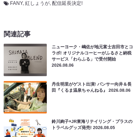
FANY
,
紅しょうが
,
配信延長決定!
関連記事
ニューヨーク・嶋佐が地元富士吉田市とコ
ラボ! オリジナルコーヒーがふるさと納税
サービス「わらふる」で受付開始
2026.08.06
丹生明里がゲスト出演! パンサー向井＆長
田『くるま温泉ちゃんねる』
2026.08.06
鈴川絢子×JR東海リテイリング・プラスの
トラベルグッズ発売!
2026.08.05