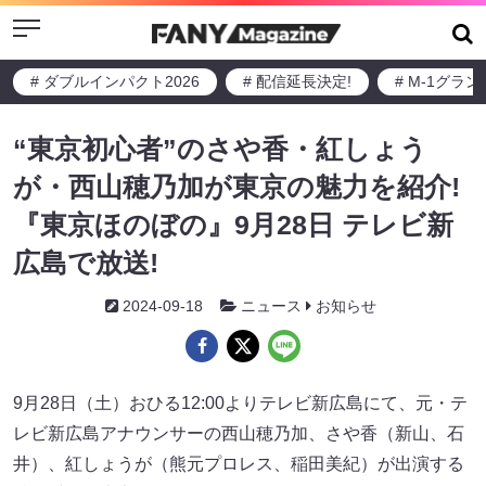
Menu
# ダブルインパクト2026
# 配信延長決定!
# M-1グラ
“東京初心者”のさや香・紅しょう
が・西山穂乃加が東京の魅力を紹介!
『東京ほのぼの』9月28日 テレビ新
広島で放送!
2024-09-18
ニュース
お知らせ
9月28日（土）おひる12:00よりテレビ新広島にて、元・テ
レビ新広島アナウンサーの西山穂乃加、さや香（新山、石
井）、紅しょうが（熊元プロレス、稲田美紀）が出演する