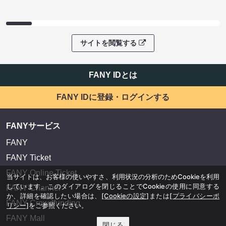
サイトを閲覧する
FANY IDとは
FANY IDに登録・ログインする
FANYサービス
FANY
FANY Ticket
FANY Online Ticket
当サイトは、お客様の使いやすさ、利用状況の分析のためCookieを利用
しています。このダイアログを閉じることでCookieの使用に同意する
FANY Channel
か、詳細を確認したい場合は、
[Cookieの設定]
または
[プライバシーポ
FANY Crowdfunding
リシー]
をご参照ください。
FANY Mall
閉じる