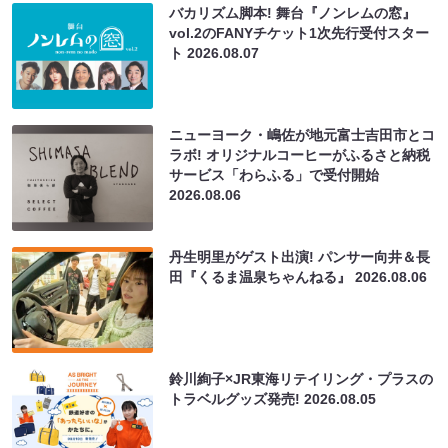
バカリズム脚本! 舞台『ノンレムの窓』
vol.2のFANYチケット1次先行受付スター
ト
2026.08.07
ニューヨーク・嶋佐が地元富士吉田市とコ
ラボ! オリジナルコーヒーがふるさと納税
サービス「わらふる」で受付開始
2026.08.06
丹生明里がゲスト出演! パンサー向井＆長
田『くるま温泉ちゃんねる』
2026.08.06
鈴川絢子×JR東海リテイリング・プラスの
トラベルグッズ発売!
2026.08.05