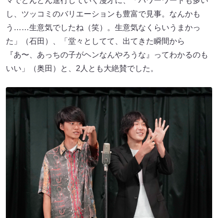
マでどんどん進行していく漫才に、「パワーワードも多い
し、ツッコミのバリエーションも豊富で見事。なんかも
う……生意気でしたね（笑）。生意気なくらいうまかっ
た」（石田）、「堂々としてて、出てきた瞬間から
『あ〜、あっちの子がヘンなんやろうな』ってわかるのも
いい」（奥田）と、2人とも大絶賛でした。