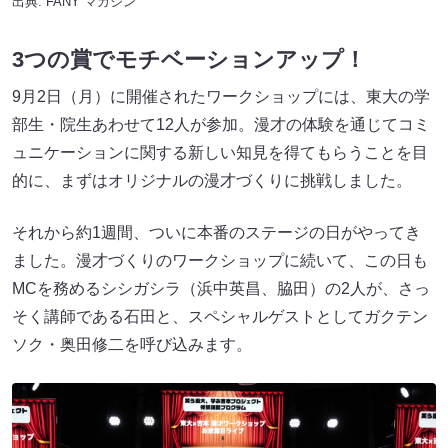
出典:
FANY マガジン
3つの賞でモチベーションアップ！
9月2日（月）に開催されたワークショップには、東大の学
部生・院生あわせて12人が参加。漫才の体験を通じてコミ
ュニケーションに関する新しい知見を得てもらうことを目
的に、まずはオリジナルの漫才づくりに挑戦しました。
それから約1週間、ついに本番のステージの日がやってき
ました。漫才づくりのワークショップに続いて、この日も
MCを務めるシシガシラ（浜中英昌、脇田）の2人が、さっ
そく講師である石田と、スペシャルゲストとしてガクテン
ソク・奥田修二を呼び込みます。