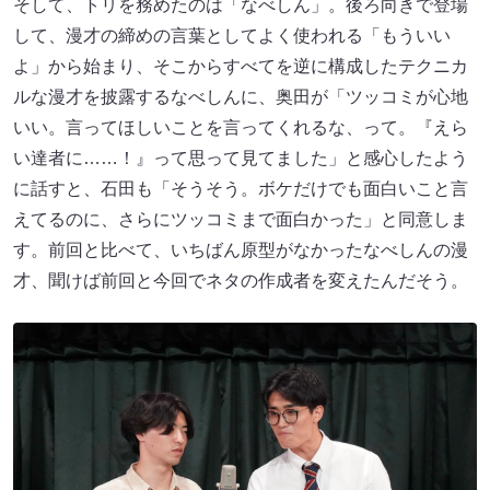
そして、トリを務めたのは「なべしん」。後ろ向きで登場
して、漫才の締めの言葉としてよく使われる「もういい
よ」から始まり、そこからすべてを逆に構成したテクニカ
ルな漫才を披露するなべしんに、奥田が「ツッコミが心地
いい。言ってほしいことを言ってくれるな、って。『えら
い達者に……！』って思って見てました」と感心したよう
に話すと、石田も「そうそう。ボケだけでも面白いこと言
えてるのに、さらにツッコミまで面白かった」と同意しま
す。前回と比べて、いちばん原型がなかったなべしんの漫
才、聞けば前回と今回でネタの作成者を変えたんだそう。