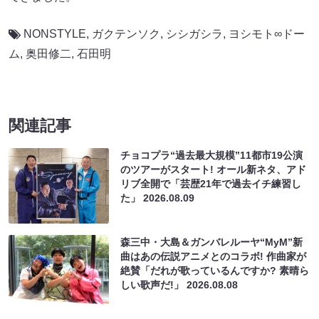
NONSTYLE
,
ガクテンソク
,
シシガシラ
,
ヨシモト∞ドー
ム
,
奥田修二
,
石田明
関連記事
チョコプラ“過去最大規模”11都市19公演
のツアーがスタート! オール新ネタ、アド
リブ全開で「芸歴21年で過去イチ練習し
た」
2026.08.09
森三中・大島＆ガンバレルーヤ“MyM”新
曲はあの伝説アニメとのコラボ! 作曲家が
絶賛「だれが歌っているんですか? 素晴ら
しい歌声だ!」
2026.08.08