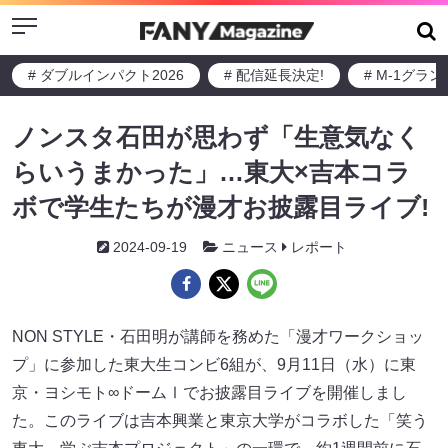
Menu
# ダブルインパクト2026
# 配信延長決定!
# M-1グラ
ノンスタ石田が思わず「生意気なく
らいうまかった」…東大×吉本コラ
ボで学生たちが漫才お披露目ライブ!
2024-09-19
ニュース
レポート
NON STYLE・石田明が講師を務めた「漫才ワークショッ
プ」に参加した東大生コンビ6組が、9月11日（水）に東
京・ヨシモト∞ドームⅠでお披露目ライブを開催しまし
た。このライブは吉本興業と東京大学がコラボした「笑う