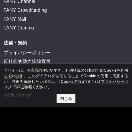
FANY Channel
FANY Crowdfunding
FANY Mall
FANY Commu
法務・規約
プライバシーポリシー
反社会的勢力排除宣言
当サイトは、お客様の使いやすさ、利用状況の分析のためCookieを利用
しています。このダイアログを閉じることでCookieの使用に同意する
会社情報
か、詳細を確認したい場合は、
[Cookieの設定]
または
[プライバシーポ
吉本興業株式会社
リシー]
をご参照ください。
お問い合わせ
閉じる
その他
よしもとニュースセンターアーカイブ