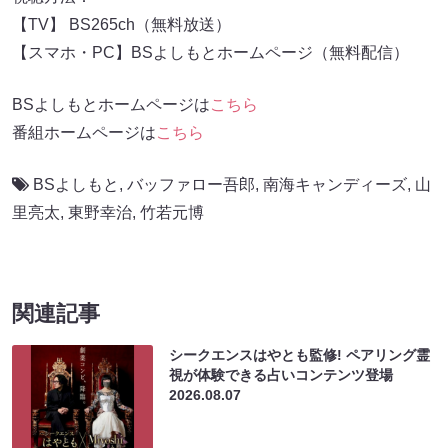
【TV】 BS265ch（無料放送）
【スマホ・PC】BSよしもとホームページ（無料配信）
BSよしもとホームページは
こちら
番組ホームページは
こちら
BSよしもと
,
バッファロー吾郎
,
南海キャンディーズ
,
山
里亮太
,
東野幸治
,
竹若元博
関連記事
シークエンスはやとも監修! ペアリング霊
視が体験できる占いコンテンツ登場
2026.08.07