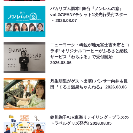
バカリズム脚本! 舞台『ノンレムの窓』
vol.2のFANYチケット1次先行受付スター
ト
2026.08.07
ニューヨーク・嶋佐が地元富士吉田市とコ
ラボ! オリジナルコーヒーがふるさと納税
サービス「わらふる」で受付開始
2026.08.06
丹生明里がゲスト出演! パンサー向井＆長
田『くるま温泉ちゃんねる』
2026.08.06
鈴川絢子×JR東海リテイリング・プラスの
トラベルグッズ発売!
2026.08.05