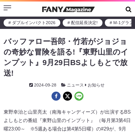
Menu
# ダブルインパクト2026
# 配信延長決定!
# M-1グラ
バッファロー吾郎・竹若がジョジョ
の奇妙な冒険を語る!『東野山里のイ
ンプット』9月29日BSよしもとで放
送!
2024-09-28
ニュース
お知らせ
東野幸治と山里亮太（南海キャンディーズ）が出演するBS
よしもとの番組『東野山里のインプット』 （毎月第3第4日
曜23:00～ ※5週ある場合は第4第5日曜）の#29が、9月