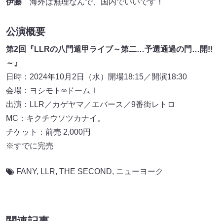
伊藤
海外は無理なんで、国内でいいです！
公演概要
第2回『LLRの八門遁甲ライブ～第二…予選通過の門…開!!
～』
日時：2024年10月2日（水）開場18:15／開演18:30
会場：ヨシモト∞ドームⅠ
出演：LLR／カゲヤマ／エバース／9番街レトロ
MC：キクチウソツカナイ。
チケット：前売 2,000円
※すでに完売
FANY
,
LLR
,
THE SECOND
,
ニューヨーク