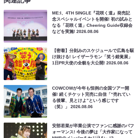
関連記事
ME:I、4TH SINGLE『花咲く道』発売記
念スペシャルイベントを開催! 初の試みと
なる「花咲く道」Cheering Guide収録会
などを実施!
2026.08.06
【密着】分刻みのスケジュールで広島を駆
け抜ける! レイザーラモン「笑う錯覚展」
1日PR大使の全貌を大公開!
2026.08.06
COWCOWが今年も恒例の全国ツアー開
催! 続くチケット完売に自信「“売れてい
る後輩、見とけよ”という感じです
（笑）」
2026.08.06
安部若菜が卒業公演でファンに感謝のパフ
ォーマンス! 今後の夢は「大作家になって
NMBのメンバーをねじ込む」!?