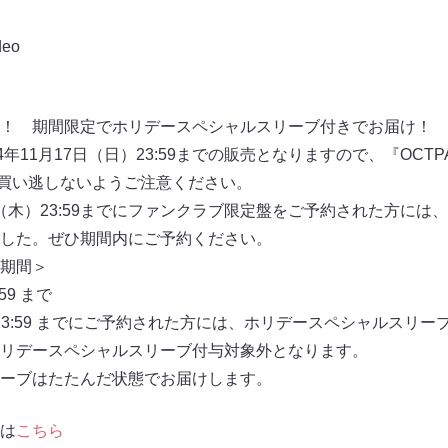
deo
！ 期間限定でホリデースペシャルスリーブ付きでお届け！
11⽉17⽇（⽇）23:59までの販売となりますので、『OCTPATH
お買い逃しないようご注意ください。
1⽇（⽊）23:59までにファンクラブ限定盤をご予約された⽅に
した。ぜひ期間内にご予約ください。
期間＞
59 まで
⽊）23:59 までにご予約された⽅には、ホリデースペシャルスリ
リデースペシャルスリーブ付与対象外となります。
ーブはたたんだ状態でお届けします。
は
こちら