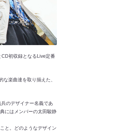
とCD初収録となるLive定番
戦的な楽曲達を取り揃えた、
⽥航兵のデザイナー名義であ
典にはメンバーの太⽥駿静
こと。どのようなデザイン