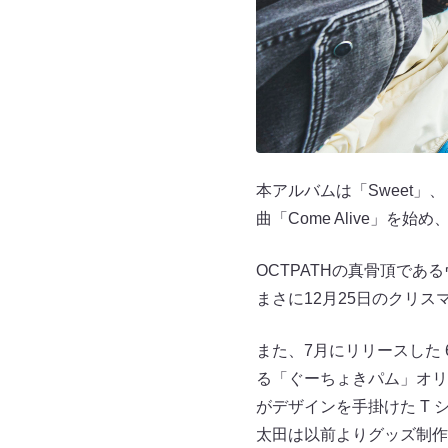
本アルバムは「Sweet」、「
曲「Come Alive」
OCTPATHの真⾻頂であ
まさに12⽉25⽇のクリスマス
また、7⽉にリリースした 
る「ぐーちょきパム」オリ
がデザインを⼿掛けた T 
太⽥は以前よりグッズ制作