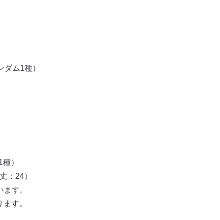
ンダム1種）
1種）
袖丈：24）
ています。
なります。