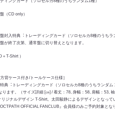
ディングカード（ソロセルカ8種のうちランダム1種）
CD only）
盤封⼊特典︓トレーディングカード（ソロセルカ8種のうちラ
盤が終了次第、通常盤に切り替えとなります。
-Shirt ）
三⽅背ケース付き/トールケース仕様］
特典︓トレーディングカード（ソロセルカ8種のうちランダム 
ります。（サイズ詳細 [㎝] / 着丈：78, ⾝幅：58, 肩幅：53, 
t」オリジナルデザイン T-Shirt。太⽥駿静によるデザインとなっ
TPATH OFFICIAL FANCLUB』会員様のみご予約対象と