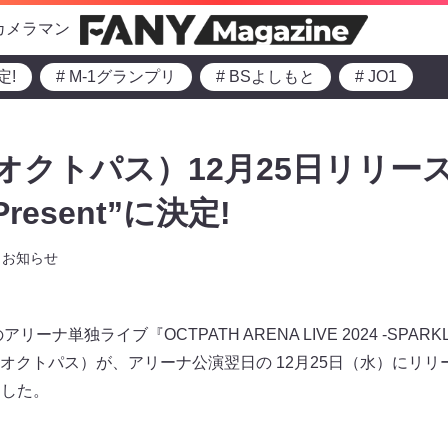
カメラマン
定!
# M-1グランプリ
# BSよしもと
# JO1
オクトパス）12月25日リリース 2
esent”に決定!
お知らせ
リーナ単独ライブ『OCTPATH ARENA LIVE 2024 -SPA
（オクトパス）が、アリーナ公演翌⽇の 12⽉25⽇（⽔）にリリースす
しました。