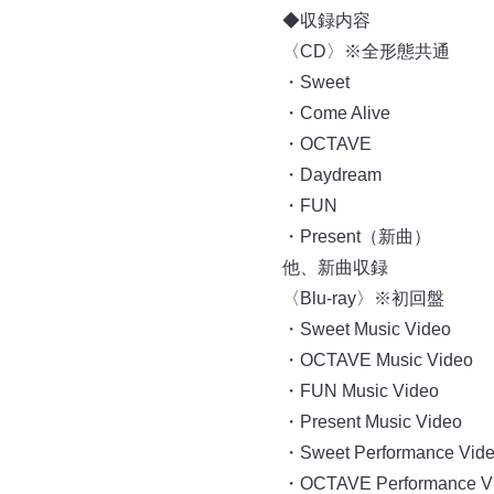
◆収録内容
〈CD〉※全形態共通
・Sweet
・Come Alive
・OCTAVE
・Daydream
・FUN
・Present（新曲）
他、新曲収録
〈Blu-ray〉※初回盤
・Sweet Music Video
・OCTAVE Music Video
・FUN Music Video
・Present Music Video
・Sweet Performance Vid
・OCTAVE Performance V