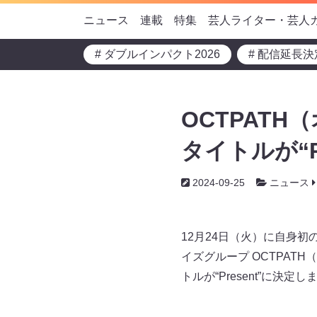
ニュース
連載
特集
芸人ライター・芸人
# ダブルインパクト2026
# 配信延長決
OCTPATH（
タイトルが“Pr
2024-09-25
ニュース
12⽉24⽇（⽕）に⾃⾝初のア
イズグループ OCTPATH
トルが“Present”に決定