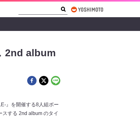
Search Form
Search
nd album
RKLE-』を開催する8⼈組ボー
る 2nd album のタイ