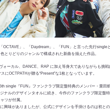
OCTAVE」、「Daydream」、「FUN」と⾔った先⾏single
を始め、⾊とりどりのジャンルで構成された新曲を揃えた作品。
るヴォーカル、DANCE、RAP に加え等⾝⼤でありながらも挑
にOCTPATHが贈る“Present”な1枚となっています。
6th single『FUN』ファンクラブ限定盤特典のメンバー・栗
ジナルのデザインタオルに続き、今作のファンクラブ限定盤特
シャツが付属。
に興味がありましたが、公式にデザインを⼿掛けるのは初との