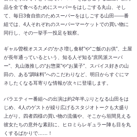
品を全て食べるためにスーパーをはしごする丸山、そし
て、毎日3食自炊のためスーパーをはしごする山田――番
組では、4人それぞれのスーパーマーケットでの買い物に
同行し、その一挙手一投足を観察。
ギャル曽根オススメの“かさ増し食材”や“ご飯のお供”、土屋
が長年通っているという、知る人ぞ知る“庶民派スーパ
ー”、丸山激推しの“お惣菜”や“お菓子”、スパイス好きの山
田の、ある“調味料”へのこだわりなど、明日からすぐにマ
ネしたくなる耳寄りな情報が次々に登場します。
バラエティー番組への出演は約2年半ぶりとなる山田をは
じめ、4人のゲストが繰り広げるスタジオトークも大盛り
上がり。四者四様の買い物の流儀や、そこから垣間見える
彼女たちの意外な素顔に、ヒロミらレギュラー陣も目を丸
くするばかりで……！