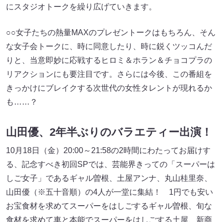
にスタジオトークを繰り広げていきます。
○○女子たちの熱量MAXのプレゼントークはもちろん、そん
な女子会トークに、時に同意したり、時に鋭くツッコんだ
りと、当意即妙に応戦するヒロミ＆ホラン＆チョコプラの
リアクションにも要注目です。さらには今後、この番組を
きっかけにブレイクする次世代の女性タレントが現れるか
も……？
山田優、2年半ぶりのバラエティー出演！
10月18日（金）20:00～21:58の2時間にわたってお届けす
る、記念すべき初回SPでは、芸能界きっての「スーパーは
しご女子」であるギャル曽根、土屋アンナ、丸山桂里奈、
山田優（※五十音順）の4人が一堂に集結！ 1円でも安い
お宝食材を求めてスーパーをはしごするギャル曽根、旬な
食材を求めて車と本能でスーパーをはしごする土屋、新商