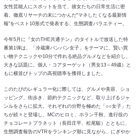
女性芸能人にスポットを当て、彼女たちの日常生活に密
着。徹底リサーチの末につかんだ“マネしたくなる最新情
報”をベスト10形式で発表する、生態調査バラエティー。
今年5月に『女のTHE共通テン』のタイトルで放送した特
番第1弾は、「冷蔵庫パンパン女子」をテーマに、賢い買
い物テクニックや10分で作れる絶品グルメなどを紹介し、
大きな話題に。個人・コアターゲット（男女13～49歳）と
もに横並びトップの高視聴率を獲得しました。
このたびのレギュラー化に際しては、グルメや美容、ショ
ッピング、街歩き、節約テクニックなど、取り上げるジャ
ンルをさらに拡大。それぞれの分野を極めた「○○女子」た
ちが続々と登場し、MCのヒロミ、ホラン千秋、進行役の
チョコレートプラネット（長田庄平、松尾駿）とともに、
生態調査報告のVTRをランキング順に見ながら、にぎやか