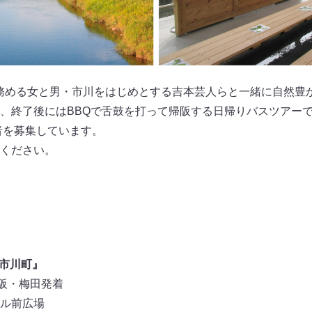
務める女と男・市川をはじめとする吉本芸人らと一緒に自然豊
、終了後にはBBQで舌鼓を打って帰阪する日帰りバスツアー
者を募集しています。
ください。
n市川町』
大阪・梅田発着
ル前広場