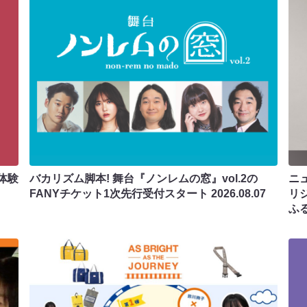
体験
バカリズム脚本! 舞台『ノンレムの窓』vol.2の
ニ
FANYチケット1次先行受付スタート
2026.08.07
リ
ふ