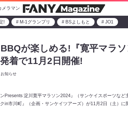
カメラマン
定!
# M-1グランプリ
# BSよしもと
# JO1
BBQが楽しめる!『寛平マラソ
発着で11月2日開催!
お知らせ
Presents 淀川寛平マラソン2024』（サンケイスポーツな
クin市川町』（企画・サンケイツアーズ）が11月2日（土）に