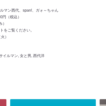
マン西代、span!、ガォ～ちゃん
00円（税込）
み）
トをご覧ください。
（火）
サイルマン
,
女と男
,
西代洋