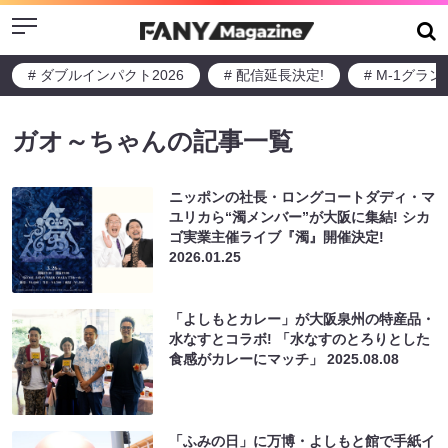
Menu
# ダブルインパクト2026
# 配信延長決定!
# M-1グラ
ガオ～ちゃんの記事一覧
ニッポンの社長・ロングコートダディ・マ
ユリカら“濁メンバー”が大阪に集結! シカ
ゴ実業主催ライブ『濁』開催決定!
2026.01.25
「よしもとカレー」が大阪泉州の特産品・
水なすとコラボ! 「水なすのとろりとした
食感がカレーにマッチ」
2025.08.08
「ふみの日」に万博・よしもと館で手紙イ