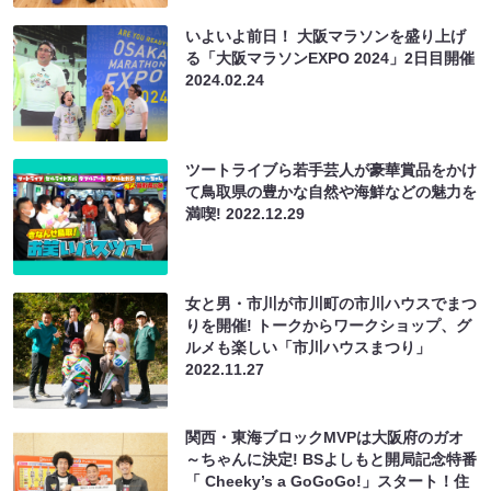
いよいよ前日！ 大阪マラソンを盛り上げ
る「大阪マラソンEXPO 2024」2日目開催
2024.02.24
ツートライブら若手芸人が豪華賞品をかけ
て鳥取県の豊かな自然や海鮮などの魅力を
満喫!
2022.12.29
女と男・市川が市川町の市川ハウスでまつ
りを開催! トークからワークショップ、グ
ルメも楽しい「市川ハウスまつり」
2022.11.27
関西・東海ブロックMVPは大阪府のガオ
～ちゃんに決定! BSよしもと開局記念特番
「 Cheeky’s a GoGoGo!」スタート！住