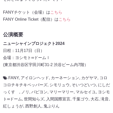
FANYチケット（会場）は
こちら
FANY Online Ticket（配信）は
こちら
公演概要
ニューシャインプロジェクト2024
日程：11月17日（日）
会場：ヨシモト∞ドームⅠ
(東京都渋谷区宇田川町31-2 渋谷ビーム内7階）
FANY
,
アイロンヘッド
,
カーネーション
,
カゲヤマ
,
コロ
コロチキチキペッパーズ
,
シモリュウ
,
そいつどいつ
,
にしだ
っくす
,
ノリ
,
パピヨン
,
マリーマリー
,
マルセイユ
,
ヨシモ
ト∞ドーム
,
世間知らズ
,
入間国際宣言
,
千葉ゴウ
,
大石
,
滝音
,
紅しょうが
,
西野創人
,
鬼ぷりん