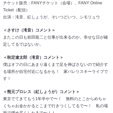
チケット販売：FANYチケット（会場）、FANY Online
Ticket（配信）
出演：滝音、紅しょうが、そいつどいつ、シモリュウ
＜さすけ（滝音）コメント＞
またこの日も前田龍二と仕事が出来るのか。幸せな日が確
定してるではないか。
＜秋定遼太郎（滝音）コメント＞
僕はオフの日にあまり遠くまで足を伸ばさないので紹介す
る場所が自宅付近になるかも！ 家バレリスキーライブで
す！
＜熊元プロレス（紅しょうが）コメント＞
東京でてきてもう1年半やで〜！ 無料のとこからめちゃ
くちゃお金かかるとこまで行きつくしてるで〜！ 私の場
所で埋め尽くしたるで〜！！