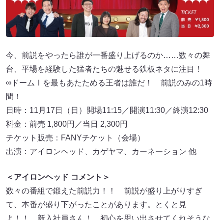
今、前説をやったら誰が一番盛り上げるのか……数々の舞
台、平場を経験した猛者たちの魅せる鉄板ネタに注目！
∞ドームⅠを最もあたためる王者は誰だ！ 前説のみの1時
間！
日時：11月17日（日）開場11:15／開演11:30／終演12:30
料金：前売 1,800円／当日 2,300円
チケット販売：FANYチケット（会場）
出演：アイロンヘッド、カゲヤマ、カーネーション 他
＜アイロンヘッド コメント＞
数々の番組で鍛えた前説力！！ 前説が盛り上がりすぎ
て、本番が盛り下がったことがあります。とくと見
よ！！ 新入社員さん！ 初心を思い出させてくれそうな