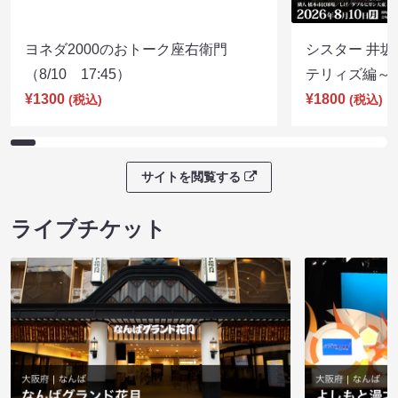
ヨネダ2000のおトーク座右衛門
シスター 井坂
（8/10 17:45）
テリィズ編～（8
¥1300
¥1800
(税込)
(税込)
サイトを閲覧する
ライブチケット