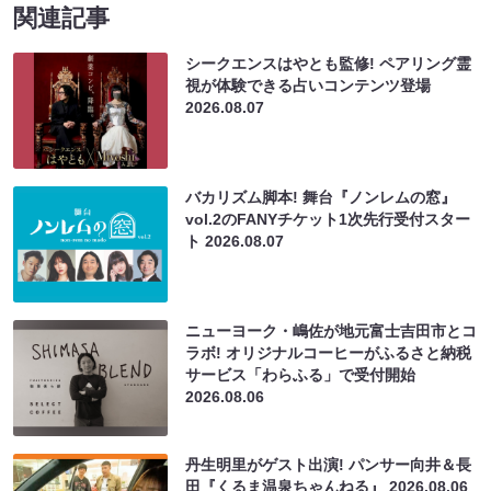
関連記事
シークエンスはやとも監修! ペアリング霊
視が体験できる占いコンテンツ登場
2026.08.07
バカリズム脚本! 舞台『ノンレムの窓』
vol.2のFANYチケット1次先行受付スター
ト
2026.08.07
ニューヨーク・嶋佐が地元富士吉田市とコ
ラボ! オリジナルコーヒーがふるさと納税
サービス「わらふる」で受付開始
2026.08.06
丹生明里がゲスト出演! パンサー向井＆長
田『くるま温泉ちゃんねる』
2026.08.06