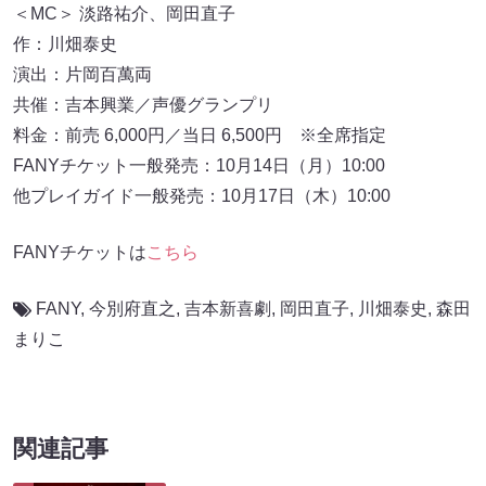
＜MC＞ 淡路祐介、岡田直子
作：川畑泰史
演出：片岡百萬両
共催：吉本興業／声優グランプリ
料金：前売 6,000円／当日 6,500円 ※全席指定
FANYチケット一般発売：10月14日（月）10:00
他プレイガイド一般発売：10月17日（木）10:00
FANYチケットは
こちら
FANY
,
今別府直之
,
吉本新喜劇
,
岡田直子
,
川畑泰史
,
森田
まりこ
関連記事