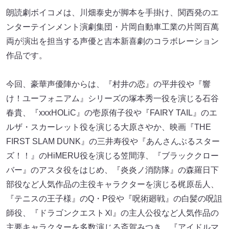
朗読劇ボイコメは、川畑泰史が脚本を手掛け、関西発のエ
ンターテインメント演劇集団・片岡自動車工業の片岡百萬
両が演出を担当する声優と吉本新喜劇のコラボレーション
作品です。
今回、豪華声優陣からは、『村井の恋』の平井役や『響
け！ユーフォニアム』シリーズの塚本秀一役を演じる石谷
春貴、『xxxHOLiC』の壱原侑子役や『FAIRY TAIL』のエ
ルザ・スカーレット役を演じる大原さやか、映画『THE
FIRST SLAM DUNK』の三井寿役や『あんさんぶるスター
ズ！！』のHiMERU役を演じる笠間淳、『ブラッククロー
バー』のアスタ役をはじめ、『炎炎ノ消防隊』の森羅日下
部役など人気作品の主役キャラクターを演じる梶原岳人、
『テニスの王子様』のQ・P役や『呪術廻戦』の白髪の呪詛
師役、『ドラゴンクエストⅪ』の主人公役など人気作品の
主要キャラクターを多数演じる斎賀みつき、『アイドルマ