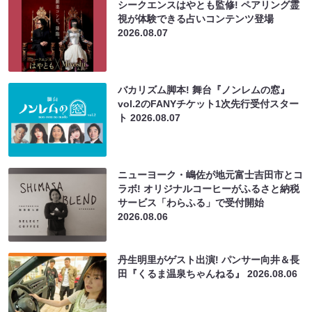
シークエンスはやとも監修! ペアリング霊
視が体験できる占いコンテンツ登場
2026.08.07
バカリズム脚本! 舞台『ノンレムの窓』
vol.2のFANYチケット1次先行受付スター
ト
2026.08.07
ニューヨーク・嶋佐が地元富士吉田市とコ
ラボ! オリジナルコーヒーがふるさと納税
サービス「わらふる」で受付開始
2026.08.06
丹生明里がゲスト出演! パンサー向井＆長
田『くるま温泉ちゃんねる』
2026.08.06