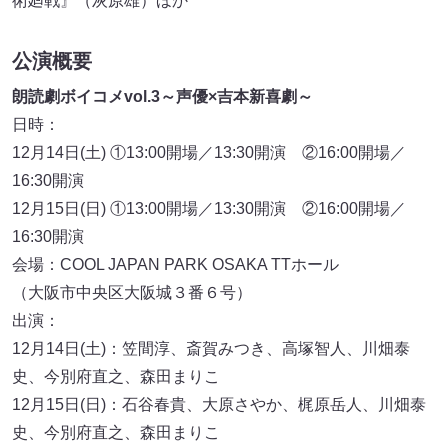
術廻戦』（灰原雄）ほか
公演概要
朗読劇ボイコメvol.3～声優×吉本新喜劇～
日時：
12月14日(土) ①13:00開場／13:30開演 ②16:00開場／
16:30開演
12月15日(日) ①13:00開場／13:30開演 ②16:00開場／
16:30開演
会場：COOL JAPAN PARK OSAKA TTホール
（大阪市中央区大阪城３番６号）
出演：
12月14日(土)：笠間淳、斎賀みつき、高塚智人、川畑泰
史、今別府直之、森田まりこ
12月15日(日)：石谷春貴、大原さやか、梶原岳人、川畑泰
史、今別府直之、森田まりこ