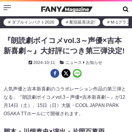
Menu
# ダブルインパクト2026
# 配信延長決定!
# M-1グラ
『朗読劇ボイコメvol.3～声優×吉本
新喜劇～』大好評につき第三弾決定!
2024-10-11
ニュース
お知らせ
人気声優と吉本新喜劇のコラボレーション作品の第三弾と
なる、『朗読劇ボイコメvol.3～声優×吉本新喜劇～』が12
月14日（土）、15日（日）大阪・COOL JAPAN PARK
OSAKA TTホールにて開催されます。
脚本・川畑泰史×演出・片岡百萬両