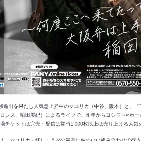
決勝進出を果たし人気急上昇中のマユリカ（中谷、阪本）と、『T
ロレス、稲田美紀）によるライブで、昨年からヨシモト∞ホー
場チケットは完売・配信は常時1,000枚以上は売り上げる人気
！ マユリカ・紅しょうがの最高に仲のいい組み合わせで行う