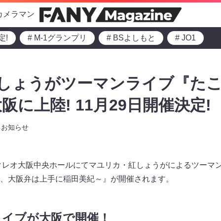
カメラマン
定!
# M-1グランプリ
# BSよしもと
# JO1
紅しょうがツーマンライブ『た
に上陸! 11月29日開催決定!
お知らせ
・クレオ大阪中央ホールにてマユリカ・紅しょうがによるツーマ
、大阪弁は上手に稲田美紀～』が開催されます。
ライブが大阪で開催！