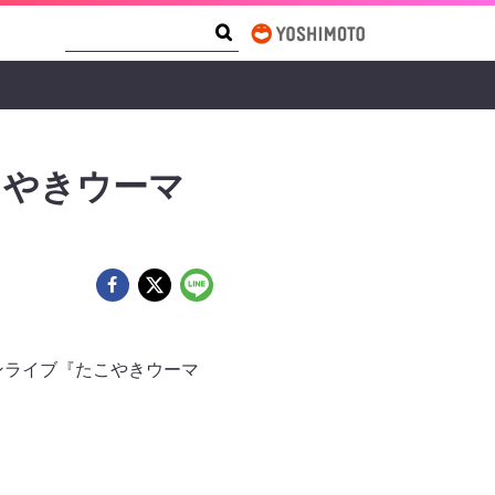
Search Form
Search
こやきウーマ
ンライブ『たこやきウーマ