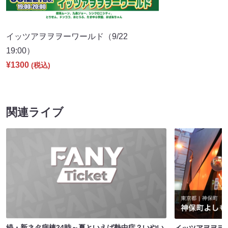
イッツアヲヲヲーワールド（9/22
19:00）
¥1300
(税込)
関連ライブ
続・新ネタ病棟24時～夏といえば熱中症？いやい
イッツアヲヲヲ