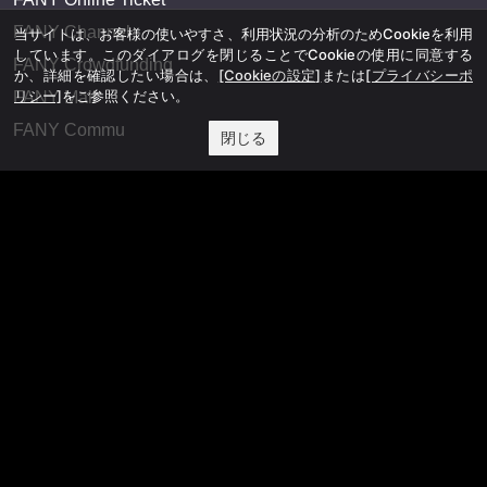
FANY Channel
当サイトは、お客様の使いやすさ、利用状況の分析のためCookieを利用
しています。このダイアログを閉じることでCookieの使用に同意する
FANY Crowdfunding
か、詳細を確認したい場合は、
[Cookieの設定]
または
[プライバシーポ
リシー]
をご参照ください。
FANY Mall
FANY Commu
閉じる
法務・規約
プライバシーポリシー
反社会的勢力排除宣言
会社情報
吉本興業株式会社
お問い合わせ
その他
よしもとニュースセンターアーカイブ