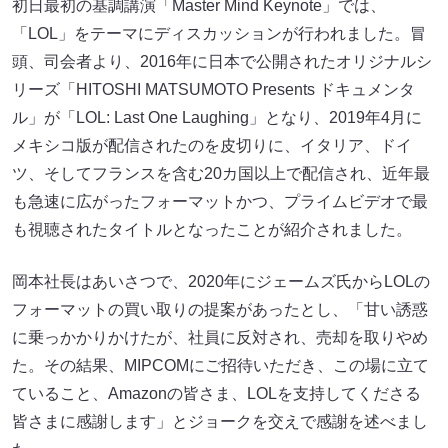
初日最初の基調講演「Master Mind Keynote」では、
「LOL」をテーマにディスカッションが行われました。冒
頭、司会者より、2016年に日本で公開されたオリジナルシ
リーズ「HITOSHI MATSUMOTO Presents ドキュメンタ
ル」が「LOL: Last One Laughing」となり、2019年4月に
メキシコ版が配信されたのを皮切りに、イタリア、ドイ
ツ、そしてフランスを含む20カ国以上で配信され、近年最
も急速に広がったフォーマットかつ、プライムビデオで最
も視聴されたタイトルとなったことが紹介されました。
岡本社長はあいさつで、2020年にジェームズ氏からLOLの
フォーマットの買い取りの提案があったとし、「甘い誘惑
に乗っかかりかけたが、社員に反対され、売却を取りやめ
た。その結果、MIPCOMにご招待いただき、この場に立て
ていること、Amazonの皆さま、LOLを支持してくださる
皆さまに感謝します」とジョークを交えで感謝を述べまし