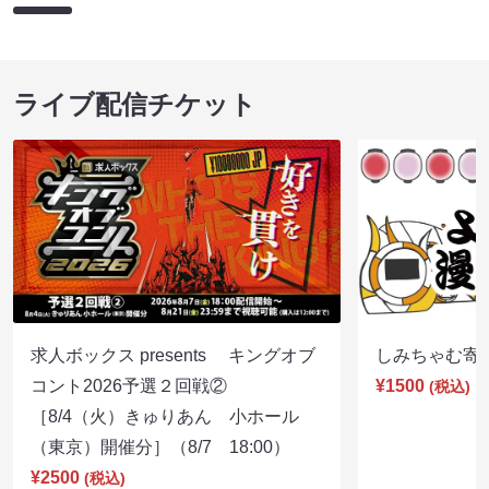
ライブ配信チケット
求人ボックス presents キングオブ
しみちゃむ寄席（
コント2026予選２回戦②
¥1500
(税込)
［8/4（火）きゅりあん 小ホール
（東京）開催分］（8/7 18:00）
¥2500
(税込)