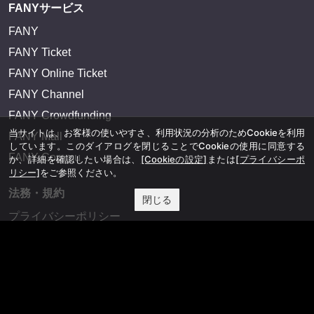
FANYサービス
FANY
FANY Ticket
FANY Online Ticket
FANY Channel
FANY Crowdfunding
当サイトは、お客様の使いやすさ、利用状況の分析のためCookieを利用
FANY Mall
しています。このダイアログを閉じることでCookieの使用に同意する
FANY Commu
か、詳細を確認したい場合は、
[Cookieの設定]
または
[プライバシーポ
リシー]
をご参照ください。
法務・規約
閉じる
プライバシーポリシー
反社会的勢力排除宣言
会社情報
吉本興業株式会社