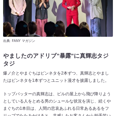
出典:
FANY マガジン
やましたのアドリブ”暴露”に真輝志タジ
タジ
爆ノ介とやまぐちはピンネタを2本ずつ、真輝志とやまし
たはピンネタを1本ずつとユニット漫才を披露しました。
トップバッターの真輝志は、ビルの屋上から飛び降りよう
としている人をとめる男のシュールな状況を演じ、続くや
まぐちの1本目は、人間の悲哀あふれる日常あるあるをフ
リップでたたみかけると、共感したお客さんから拍手笑い