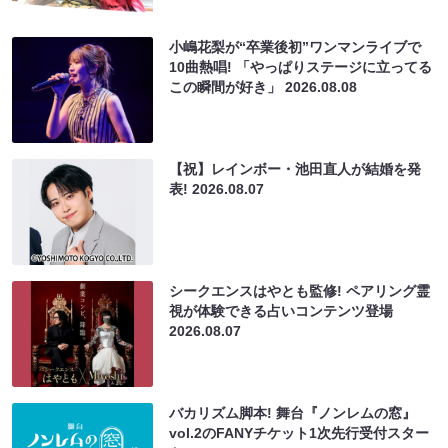
小嶋花梨が“卒業後初”ワンマンライブで
10曲熱唱! 「やっぱりステージに立ってる
この瞬間が好き」
2026.08.08
【祝】レインボー・池田直人が結婚を発
表!
2026.08.07
シークエンスはやとも監修! ペアリング霊
視が体験できる占いコンテンツ登場
2026.08.07
バカリズム脚本! 舞台『ノンレムの窓』
vol.2のFANYチケット1次先行受付スター