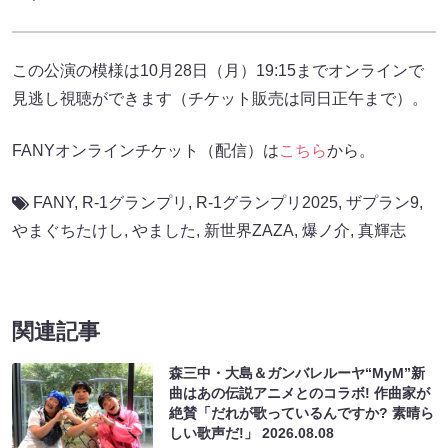
この公演の模様は10月28日（月）19:15までオンラインで
見逃し視聴ができます（チケット販売は同日正午まで）。
FANYオンラインチケット（配信）は
こちら
から。
FANY
,
R-1グランプリ
,
R-1グランプリ2025
,
ザプラン9
,
やまぐちたけし
,
やました
,
新世界ZAZA
,
爆ノ介
,
真輝志
関連記事
森三中・大島＆ガンバレルーヤ“MyM”新
曲はあの伝説アニメとのコラボ! 作曲家が
絶賛「だれが歌っているんですか? 素晴ら
しい歌声だ!」
2026.08.08