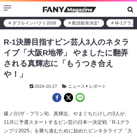
Menu
# ダブルインパクト2026
# 配信延長決定!
# M-1グラ
R-1決勝目指すピン芸人3人のネタラ
イブ「大阪R地帯」 やましたに翻弄
される真輝志に「もうつき合え
や！」
2024-10-27
ニュース
レポート
爆ノ介(ザ・プラン9)、真輝志、やまぐちたけしの3人が、
11月に予選スタートするピン芸の日本一決定戦「R-1グラ
ンプリ2025」を勝ち進むために始めたピンネタライブ「大