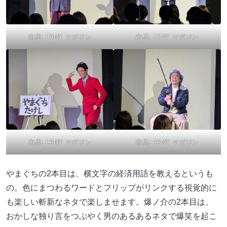
出典:
FANY マガジン
出典:
FANY マガジン
出典:
FANY マガジン
出典:
FANY マガジン
やまぐちの2本目は、横文字の経済用語を教えるというも
の。色にまつわるワードとフリップがリンクする視覚的に
も楽しい斬新なネタで楽しませます。爆ノ介の2本目は、
おかしな独り言をつぶやく男のあるあるネタで爆笑を起こ