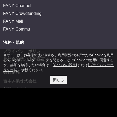
FANY Channel
FANY Crowdfunding
FANY Mall
FANY Commu
法務・規約
プライバシーポリシー
当サイトは、お客様の使いやすさ、利用状況の分析のためCookieを利用
反社会的勢力排除宣言
しています。このダイアログを閉じることでCookieの使用に同意する
か、詳細を確認したい場合は、
[Cookieの設定]
または
[プライバシーポ
リシー]
をご参照ください。
会社情報
閉じる
吉本興業株式会社
お問い合わせ
その他
よしもとニュースセンターアーカイブ