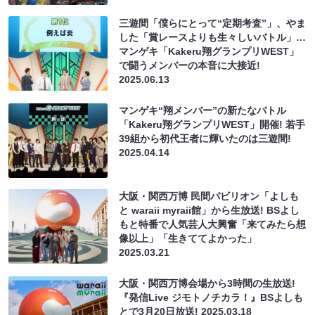
三遊間「僕らにとって“定期考査”」、やま
した「賞レースよりも生々しいバトル」…
マンゲキ「Kakeru翔グランプリWEST」
で闘うメンバーの本音に大接近!
2025.06.13
マンゲキ“翔メンバー”の新たなバトル
「Kakeru翔グランプリWEST」開催! 若手
39組から初代王者に輝いたのは三遊間!
2025.04.14
大阪・関西万博 民間パビリオン「よしも
と waraii myraii館」から生放送! BSよし
もと特番で人気芸人大興奮「来てみたら想
像以上」「生きててよかった」
2025.03.21
大阪・関西万博会場から3時間の生放送!
『発信Live ジモトノチカラ！』BSよしも
とで3月20日放送!
2025.03.18