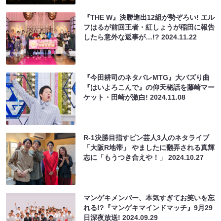
『THE W』決勝進出12組が勢ぞろい! エル
フはるが前回王者・紅しょうが稲田に報告
したら意外な返事が…!?
2024.11.22
『今田耕司のネタバレMTG』大バズり曲
『はいよろこんで』の仰天秘話を藤崎マー
ケット・田崎が激白!
2024.11.08
R-1決勝目指すピン芸人3人のネタライブ
「大阪R地帯」 やましたに翻弄される真輝
志に「もうつき合えや！」
2024.10.27
マンゲキメンバー、本気すぎてお笑いを忘
れる!?『マンゲキマインドマッチ』9月29
日深夜放送!
2024.09.29