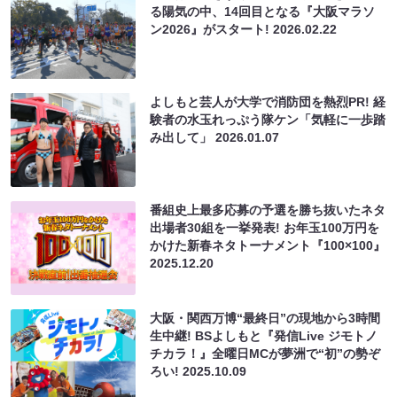
る陽気の中、14回目となる『大阪マラソ
ン2026』がスタート!
2026.02.22
よしもと芸人が大学で消防団を熱烈PR! 経
験者の水玉れっぷう隊ケン「気軽に一歩踏
み出して」
2026.01.07
番組史上最多応募の予選を勝ち抜いたネタ
出場者30組を一挙発表! お年玉100万円を
かけた新春ネタトーナメント『100×100』
2025.12.20
大阪・関西万博“最終日”の現地から3時間
生中継! BSよしもと『発信Live ジモトノ
チカラ！』全曜日MCが夢洲で“初”の勢ぞ
ろい!
2025.10.09