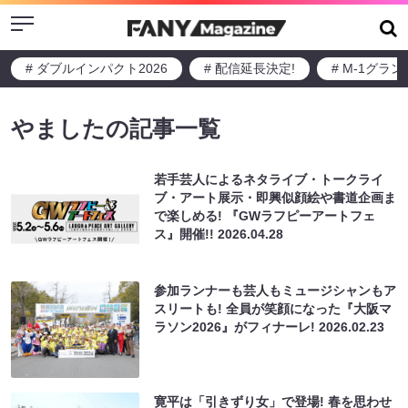
Menu
# ダブルインパクト2026
# 配信延長決定!
# M-1グラ
やましたの記事一覧
若手芸人によるネタライブ・トークライ
ブ・アート展示・即興似顔絵や書道企画ま
で楽しめる! 『GWラフピーアートフェ
ス』開催!!
2026.04.28
参加ランナーも芸人もミュージシャンもア
スリートも! 全員が笑顔になった『大阪マ
ラソン2026』がフィナーレ!
2026.02.23
寛平は「引きずり女」で登場! 春を思わせ