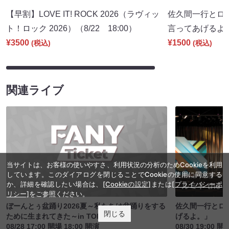
【早割】LOVE IT! ROCK 2026（ラヴィッ
佐久間一行とロ
ト！ロック 2026）（8/22 18:00）
言ってあげるよ。」
¥3500
¥1500
(税込)
(税込)
関連ライブ
当サイトは、お客様の使いやすさ、利用状況の分析のためCookieを利用
しています。このダイアログを閉じることでCookieの使用に同意する
か、詳細を確認したい場合は、
[Cookieの設定]
または
[プライバシーポ
リシー]
をご参照ください。
ぼーんとぅ盆踊り2026夏～私たちは盆踊りをする
佐久間一行とロ
閉じる
ために生まれてきた～in TOKYO
げるよ。」
08/28 17:00 開場 18:00 開演
08/30 19:00 開