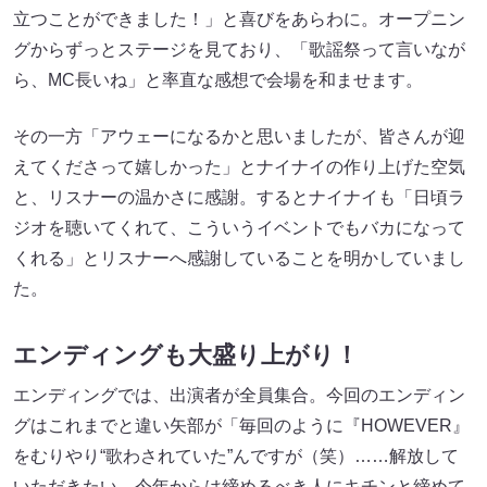
立つことができました！」と喜びをあらわに。オープニン
グからずっとステージを見ており、「歌謡祭って言いなが
ら、MC長いね」と率直な感想で会場を和ませます。
その一方「アウェーになるかと思いましたが、皆さんが迎
えてくださって嬉しかった」とナイナイの作り上げた空気
と、リスナーの温かさに感謝。するとナイナイも「日頃ラ
ジオを聴いてくれて、こういうイベントでもバカになって
くれる」とリスナーへ感謝していることを明かしていまし
た。
エンディングも大盛り上がり！
エンディングでは、出演者が全員集合。今回のエンディン
グはこれまでと違い矢部が「毎回のように『HOWEVER』
をむりやり“歌わされていた”んですが（笑）……解放して
いただきたい。今年からは締めるべき人にキチンと締めて