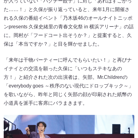
か入っていない「パクチー餃子」に対し「あれはすごかっ
た……！」と久保が振り返っていると、来年1月に開催さ
れる久保の番組イベント「乃木坂46のオールナイトニッポ
ンpresents 久保史緒里の青春文化祭 in 横浜アリーナ」の話
に。岡村が「フードコート出そうか？」と提案すると、久
保は「本当ですか？」と目を輝かせました。
「来年は干物パーティーに呼んでもらいたい！」と再びナ
イナイとの交流を願った久保に「いつもステキなあの
方！」と紹介された次の出演者は、矢部。Mr.Childrenの
「everybody goes ～秩序のない現代にドロップキック～」
を歌いながら、昨年と同じく矢部の顔が印刷された紙幣の
小道具を派手に客席にバラまきます。