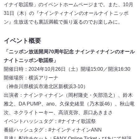
イナイ歌謡祭」のイベントホームページまで。また、10月
31日（木）の『ナインティナインのオールナイトニッポ
ン』生放送でも裏話満載で振り返るのでお楽しみに。
イベント概要
「ニッポン放送開局70周年記念 ナインティナインのオール
ナイトニッポン歌謡祭」
開催日時：2024年10月26日（土）開場15:00／開演16:30
開催場所：横浜アリーナ
（神奈川県横浜市港北区新横浜3-10）
出演者：ナインティナイン（岡村隆史・矢部浩之）、鈴木
雅之、DA PUMP、ano、久保史緒里（乃木坂46）、秋山竜
次、ネクライトーキー、高須克弥、原口あきまさ
イベントハッシュタグ：#ナイナイ歌謡祭
番組ハッシュタグ：#ナインティナインANN
見逃し配信チケット：FANY Online Ticket・ぴあにて好評