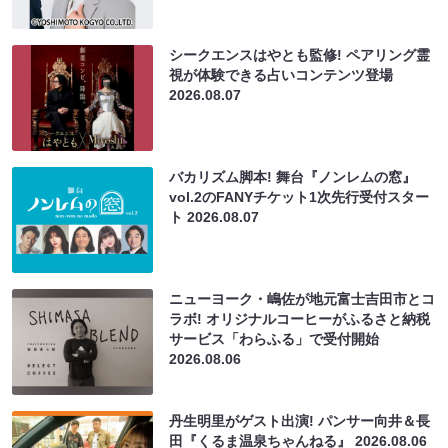
シークエンスはやとも監修! ペアリング霊
視が体験できる占いコンテンツ登場
2026.08.07
バカリズム脚本! 舞台『ノンレムの窓』
vol.2のFANYチケット1次先行受付スター
ト
2026.08.07
ニューヨーク・嶋佐が地元富士吉田市とコ
ラボ! オリジナルコーヒーがふるさと納税
サービス「わらふる」で受付開始
2026.08.06
丹生明里がゲスト出演! パンサー向井＆長
田『くるま温泉ちゃんねる』
2026.08.06