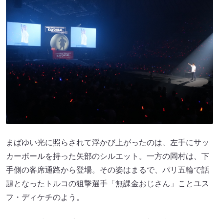
まばゆい光に照らされて浮かび上がったのは、左手にサッ
カーボールを持った矢部のシルエット。一方の岡村は、下
手側の客席通路から登場。その姿はまるで、パリ五輪で話
題となったトルコの狙撃選手「無課金おじさん」ことユス
フ・ディケチのよう。