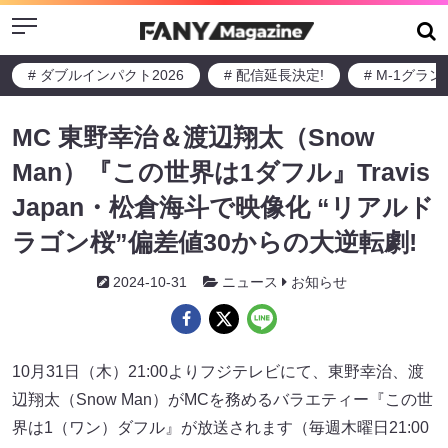
Menu
# ダブルインパクト2026
# 配信延長決定!
# M-1グラ
MC 東野幸治＆渡辺翔太（Snow
Man）『この世界は1ダフル』Travis
Japan・松倉海斗で映像化 “リアルド
ラゴン桜”偏差値30からの大逆転劇!
2024-10-31
ニュース
お知らせ
10月31日（木）21:00よりフジテレビにて、東野幸治、渡
辺翔太（Snow Man）がMCを務めるバラエティー『この世
界は1（ワン）ダフル』が放送されます（毎週木曜日21:00