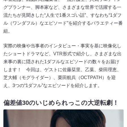
グプランナー、脚本家など、さまざまな世界で活躍する一
流たちが見聞きした“人生で1番スゴい話”、すなわち“1ダフ
ル（ワンダフル）なエピソード”を紹介するバラエティー番
組。
実際の映像や当事者のインタビュー・事実を基に映像化し
たショートドラマなど、VTR形式で紹介し、さまざまな出
来事の裏に隠された1ダフルなエピソードの数々をお届け
します！ 今回は、ゲストに佐藤栞里、乙葉、柴田理恵、
芝大輔（モグライダー）、栗田航兵（OCTPATH）を迎
え、3つの“1ダフル”なエピソードを紹介します。
偏差値30のいじめられっこの大逆転劇！