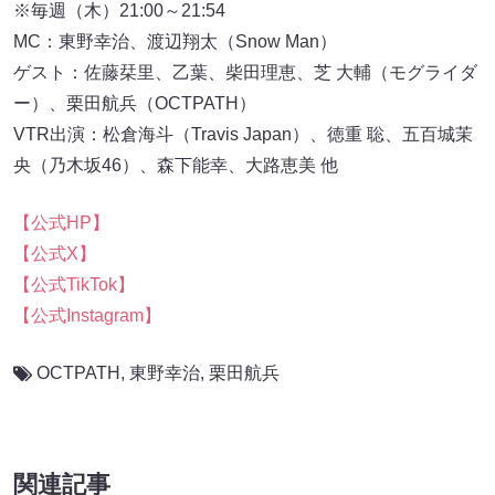
※毎週（木）21:00～21:54
MC：東野幸治、渡辺翔太（Snow Man）
ゲスト：佐藤栞里、乙葉、柴田理恵、芝 大輔（モグライダ
ー）、栗田航兵（OCTPATH）
VTR出演：松倉海斗（Travis Japan）、徳重 聡、五百城茉
央（乃木坂46）、森下能幸、大路恵美 他
【公式HP】
【公式X】
【公式TikTok】
【公式Instagram】
OCTPATH
,
東野幸治
,
栗田航兵
関連記事