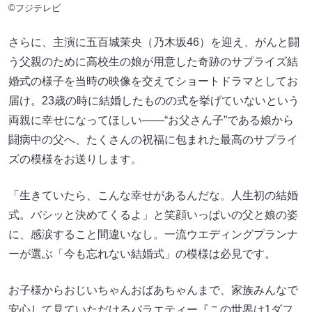
©フジテレビ
さらに、主演に五百城茉央（乃木坂46）を迎え、がんと闘
う父親のために高校生の娘が用意した奇跡のサプライズ結
婚式の様子を当時の映像を交えてショートドラマとしてお
届け。23歳の時に結婚したものの式を挙げていないという
両親に幸せになってほしい――“お父さん子”である娘から
闘病中の父へ、たくさんの祝福に包まれた最高のサプライ
ズの模様をお送りします。
「生きていたら、こんな幸せがあるんだな。人生初の結婚
式。バシッと決めてくるよ」と笑顔いっぱいの父と娘の姿
に、感涙すること間違いなし。一流ウエディングプランナ
ーが選ぶ「今も忘れない結婚式」の模様は必見です。
お子様からおじいちゃんおばあちゃんまで、家族みんなで
安心して見ていただけるバラエティー『この世界は1ダフ