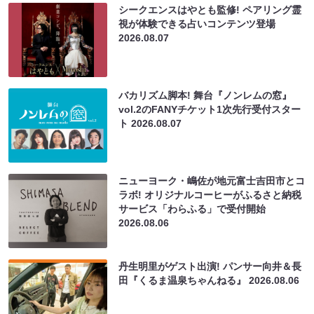
シークエンスはやとも監修! ペアリング霊
視が体験できる占いコンテンツ登場
2026.08.07
バカリズム脚本! 舞台『ノンレムの窓』
vol.2のFANYチケット1次先行受付スター
ト
2026.08.07
ニューヨーク・嶋佐が地元富士吉田市とコ
ラボ! オリジナルコーヒーがふるさと納税
サービス「わらふる」で受付開始
2026.08.06
丹生明里がゲスト出演! パンサー向井＆長
田『くるま温泉ちゃんねる』
2026.08.06