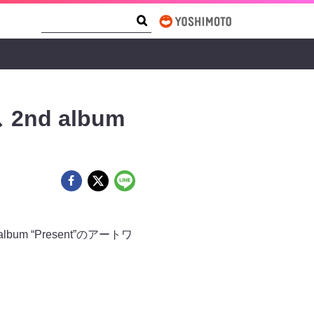
Search Form
Search
nd album
m “Present”のアートワ