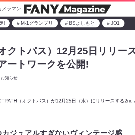
カメラマン
定!
# M-1グランプリ
# BSよしもと
# JO1
オクトパス）12月25日リリース 2
t”のアートワークを公開!
お知らせ
PATH（オクトパス）が12月25日（水）にリリースする2nd albu
つカジュアルすぎないヴィンテージ感