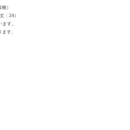
1種）
袖丈：24）
ています。
なります。