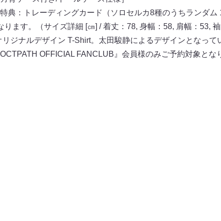
特典：トレーディングカード（ソロセルカ8種のうちランダム 
ります。（サイズ詳細 [㎝] / 着丈：78, ⾝幅：58, 肩幅：53, 
t」オリジナルデザイン T-Shirt。太⽥駿静によるデザインとなっ
TPATH OFFICIAL FANCLUB』会員様のみご予約対象と