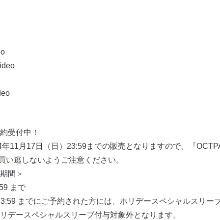
eo
ideo
deo
約受付中！
11⽉17⽇（⽇）23:59までの販売となりますので、『OCTPATH
お買い逃しないようご注意ください。
期間＞
59 まで
⽊）23:59 までにご予約された⽅には、ホリデースペシャルスリ
リデースペシャルスリーブ付与対象外となります。