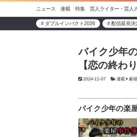
ニュース
連載
特集
芸人ライター・芸人
# ダブルインパクト2026
# 配信延長決
バイク少年の
【恋の終わ
2024-11-07
連載
劇
バイク少年の楽