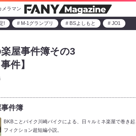
カメラマン
定!
# M-1グランプリ
# BSよしもと
# JO1
楽屋事件簿その3
り事件】
場
屋事件簿
BKBことバイク川崎バイクによる、日々ルミネ楽屋で巻き
フィクション超短編小説。