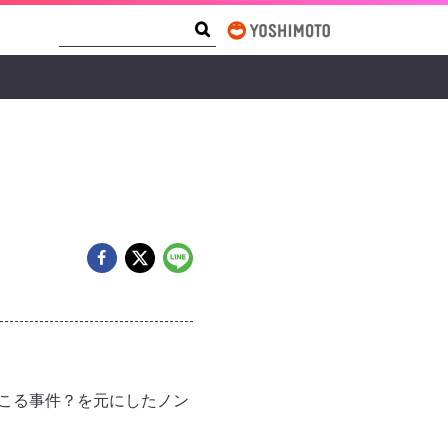
Search Form
Search
起こる事件？を元にしたノン