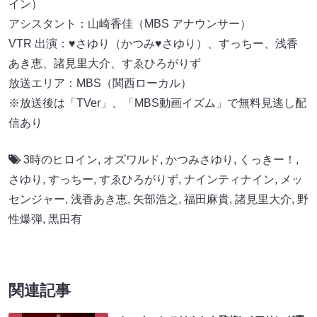
イン）
アシスタント：山崎香佳（MBS アナウンサー）
VTR 出演：♥さゆり（かつみ♥さゆり）、すっちー、浅香
あき恵、諸見里大介、すゑひろがりず
放送エリア：MBS（関西ローカル）
※放送後は「TVer」、「MBS動画イズム」で無料見逃し配
信あり
3時のヒロイン
,
オズワルド
,
かつみさゆり
,
くっきー！
,
さゆり
,
すっちー
,
すゑひろがりず
,
ナインティナイン
,
メッ
センジャー
,
浅香あき恵
,
矢部浩之
,
福田麻貴
,
諸見里大介
,
野
性爆弾
,
黒田有
関連記事