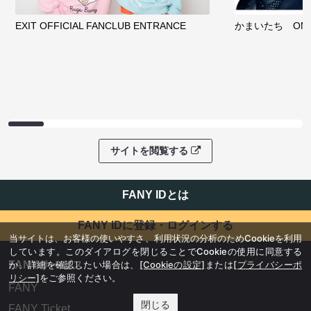
EXIT OFFICIAL FANCLUB ENTRANCE
かまいたち OMA
サイトを閲覧する
FANY IDとは
FANY IDに登録・ログインする
当サイトは、お客様の使いやすさ、利用状況の分析のためCookieを利用
しています。このダイアログを閉じることでCookieの使用に同意する
FANYサービス
か、詳細を確認したい場合は、
[Cookieの設定]
または
[プライバシーポ
リシー]
をご参照ください。
FANY
閉じる
FANY Ticket