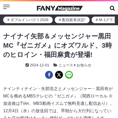
Menu
# ダブルインパクト2026
# 配信延長決定!
# M-1グラ
ナイナイ矢部＆メッセンジャー黒田
MC『ゼニガメ』にオズワルド、3時
のヒロイン・福田麻貴が登場!
2024-12-01
ニュース
お知らせ
ナインティナイン・矢部浩之とメッセンジャー・黒田有が
MCを務めるMBSテレビの『ゼニガメ』（関西ローカル ※
放送後はTVer、MBS動画イズムで無料見逃し配信あり）。
12月4日（水）の放送回では、早朝から大行列になってい