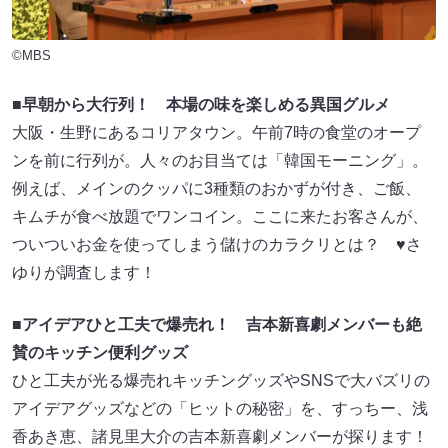
©MBS
■早朝から大行列！ 本場の味を楽しめる異国グルメ
大阪・生野にあるコリアタウン。午前7時の食堂のオープ
ンを前に行列が。人々のお目当ては「韓国モーニング」。
例えば、メインのクッパに3種類のおかずが付き、ご飯、
キムチが食べ放題でワンコイン。ここに来たお客さんが、
ついついお金を使ってしまう儲けのカラクリとは？ ♥さ
ゆりが調査します！
■アイデアひと工夫で爆売れ！ 吉本新喜劇メンバーも絶
賛のキッチン便利グッズ
ひと工夫が光る爆売れキッチングッズやSNSで大バズリの
アイデアグッズなどの「ヒットの秘密」を、すっちー、浅
香あき恵、諸見里大介の吉本新喜劇メンバーが探ります！