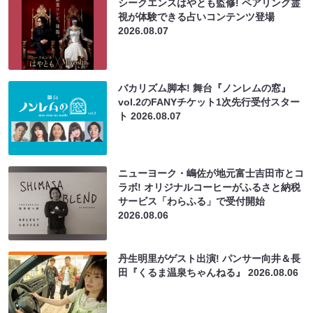
シークエンスはやとも監修! ペアリング霊
視が体験できる占いコンテンツ登場
2026.08.07
バカリズム脚本! 舞台『ノンレムの窓』
vol.2のFANYチケット1次先行受付スター
ト
2026.08.07
ニューヨーク・嶋佐が地元富士吉田市とコ
ラボ! オリジナルコーヒーがふるさと納税
サービス「わらふる」で受付開始
2026.08.06
丹生明里がゲスト出演! パンサー向井＆長
田『くるま温泉ちゃんねる』
2026.08.06